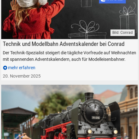
Bild: Conrad
Conrad Electronic Adventskalender Technik Modellbau
Technik und Modellbahn Adventskalender bei Conrad
Der Technik-Spezialist steigert die tägliche Vorfreude auf Weihnachten
mit spannenden Adventskalendern, auch für Modelleisenbahner.
mehr erfahren
20. November 2025