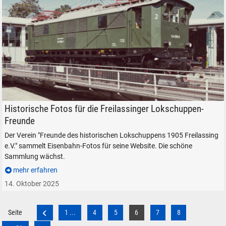
DB 144 508-9 auf der Drehscheibe des Bw Freilassing.
Historische Fotos für die Freilassinger Lokschuppen-
Freunde
Der Verein "Freunde des historischen Lokschuppens 1905 Freilassing
e.V." sammelt Eisenbahn-Fotos für seine Website. Die schöne
Sammlung wächst.
mehr erfahren
14. Oktober 2025
Seite
1 ...
4
5
6
7
8