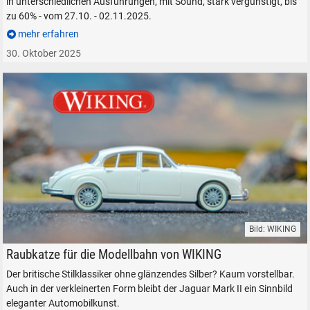
in unterschiedlichen Ausführungen, mit Sound, stark vergünstigt, bis
zu 60% - vom 27.10. - 02.11.2025.
mehr erfahren
30. Oktober 2025
Bild: WIKING
WIKING Modell Jaguar 1:87 H0 Fahrzeugmodell Modellbahn
Raubkatze für die Modellbahn von WIKING
Der britische Stilklassiker ohne glänzendes Silber? Kaum vorstellbar.
Auch in der verkleinerten Form bleibt der Jaguar Mark II ein Sinnbild
eleganter Automobilkunst.