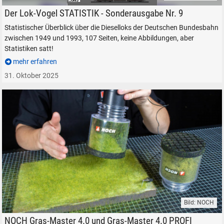
Der Lok-Vogel STATISTIK - Sonderausgabe Nr. 9 elektrolok.de
Der Lok-Vogel STATISTIK - Sonderausgabe Nr. 9
Statistischer Überblick über die Dieselloks der Deutschen Bundesbahn
zwischen 1949 und 1993, 107 Seiten, keine Abbildungen, aber
Statistiken satt!
mehr erfahren
31. Oktober 2025
Bild: NOCH
NOCH Grasmaster 4.0 PROFI
NOCH Gras-Master 4.0 und Gras-Master 4.0 PROFI