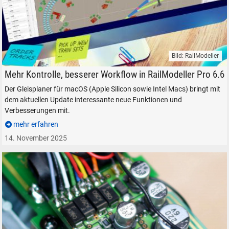
Bild: RailModeller
RailModeller Pro Gleisplaner macOS Intel Apple Silicon
Mehr Kontrolle, besserer Workflow in RailModeller Pro 6.6
Der Gleisplaner für macOS (Apple Silicon sowie Intel Macs) bringt mit
dem aktuellen Update interessante neue Funktionen und
Verbesserungen mit.
mehr erfahren
14. November 2025