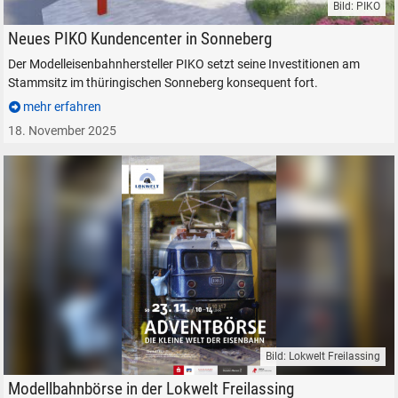
Bild: PIKO
PIKO Kundencenter Sonneberg Modelleisenbahn Modellbahn
Neues PIKO Kundencenter in Sonneberg
Der Modelleisenbahnhersteller PIKO setzt seine Investitionen am
Stammsitz im thüringischen Sonneberg konsequent fort.
mehr erfahren
18. November 2025
Bild: Lokwelt Freilassing
Modelleisenbahnbörse Modellbahnbörse Lokwelt Freilassing
Modellbahnbörse in der Lokwelt Freilassing