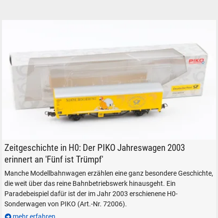
PIKO Jahreswagen 2003 in Verpackung der Post Philatelie.
Zeitgeschichte in H0: Der PIKO Jahreswagen 2003
erinnert an 'Fünf ist Trümpf'
Manche Modellbahnwagen erzählen eine ganz besondere Geschichte,
die weit über das reine Bahnbetriebswerk hinausgeht. Ein
Paradebeispiel dafür ist der im Jahr 2003 erschienene H0-
Sonderwagen von PIKO (Art.-Nr. 72006).
mehr erfahren