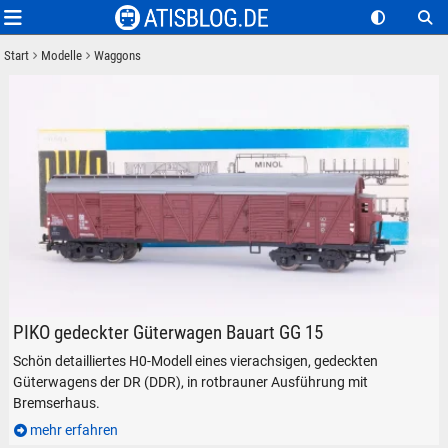
Start
Modelle
Waggons
Gedeckter Güterwagen der Bauart GG 15 der DR
PIKO gedeckter Güterwagen Bauart GG 15
Schön detailliertes H0-Modell eines vierachsigen, gedeckten
Güterwagens der DR (DDR), in rotbrauner Ausführung mit
Bremserhaus.
mehr erfahren