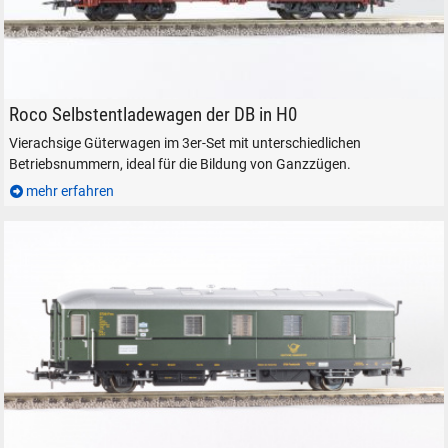
Roco Selbstentladewagen der DB, Artikel 67082, in H0.
Roco Selbstentladewagen der DB in H0
Vierachsige Güterwagen im 3er-Set mit unterschiedlichen
Betriebsnummern, ideal für die Bildung von Ganzzügen.
mehr erfahren