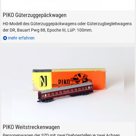
PIKO Güterzugbegleitwagen in H0
PIKO Güterzuggepäckwagen
H0-Modell des Güterzuggepäckwagens oder Güterzugbegleitwagens
der DR, Bauart Pwg 88, Epoche III, LüP: 100mm.
mehr erfahren
IMG_0018
PIKO Weitstreckenwagen
Personenwagen der SZD mit zwei Drehgestellen je zwei Achsen.