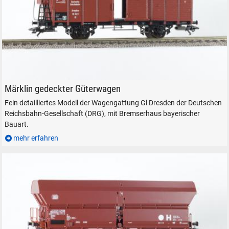
Märklin 46160 gedeckter Güterwagen in H0.
Märklin gedeckter Güterwagen
Fein detailliertes Modell der Wagengattung Gl Dresden der Deutschen
Reichsbahn-Gesellschaft (DRG), mit Bremserhaus bayerischer
Bauart.
mehr erfahren