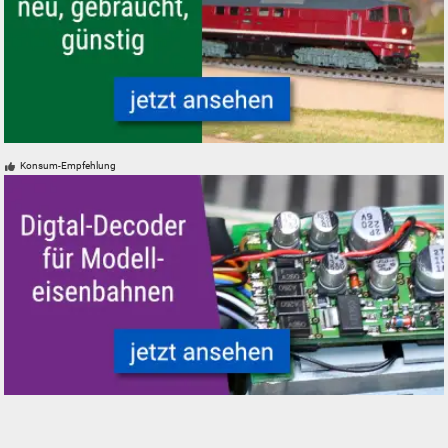
alles
Suche ...
suchen
Abbrechen
PIKO Modelleisenbahnen Modelle, neu, gebraucht, günstig
Konsum-Empfehlung
Modelleisenbahn Modelleisenbahn Digital-Decoder DCC Mfx Motorola