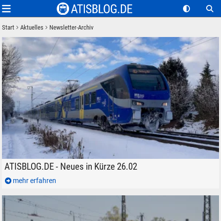
Start
Aktuelles
Newsletter-Archiv
Elektrotriebzug STADLER Flirt 3 ET 313 der Bayerischen Regiobahn BRB
ATISBLOG.DE - Neues in Kürze 26.02
mehr erfahren