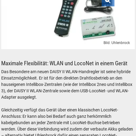
Bild: Uhlenbrock
Uhlenbrock DAISY II WLAN-DCC Digital-Set Handregler WLAN-Zentrale
Maximale Flexibilität: WLAN und LocoNet in einem Gerät
Das Besondere am neuen DAISY II WLAN-Handregler ist seine hybride
Einsatzmöglichkeit. Er ist für den direkten Drahtlosbetrieb an den
hauseigenen Intellibox-Zentralen (wie der Intellibox 2neo und Intellibox
3), der DAISY II WLAN-Zentrale sowie dem USB-LocoNet- und WLAN-
Adapter ausgelegt.
Gleichzeitig verfügt das Gerät über einen klassischen LocoNet-
Anschluss: Er kann also bei Bedarf auch ganz herkömmlich
kabelgebunden an jeder Zentrale mit LocoNet-Buchse betrieben
werden. Über diese Verbindung wird zudem der verbaute Akku geladen
– alternativ bietet Uhlenbrock dafür einen separaten LocoNet-