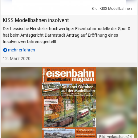
Bild: KISS Modellbahnen
KISS Modellbahnen Spur 0
KISS Modellbahnen insolvent
Der hessische Hersteller hochwertiger Eisenbahnmodelle der Spur 0
hat beim Amtsgericht Darmstadt Antrag auf Eröffnung eines
Insolvenzverfahrens gestellt.
mehr erfahren
12. März 2020
Bild: verlagshaus24