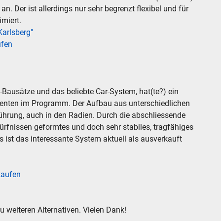
. Der ist allerdings nur sehr begrenzt flexibel und für
miert.
Karlsberg"
ufen
-Bausätze und das beliebte Car-System, hat(te?) ein
enten im Programm. Der Aufbau aus unterschiedlichen
sführung, auch in den Radien. Durch die abschliessende
N
ürfnissen geformtes und doch sehr stabiles, tragfähiges
s ist das interessante System aktuell als ausverkauft
chen
.
kaufen
hen
Abbrechen
 weiteren Alternativen. Vielen Dank!