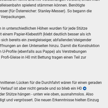
delleisenbahn spielend stämmen können. Benötigte
esser (für Österreicher: Stanley-Messer). So begann die
n Verpackungen.
en in unterschiedlichen Höhen wurden für jede Stütze
t einem Papier-Klebestift (klebt deutlich besser als ich
sich bereits ein zweigleiseiger, abfallender/steigender
fnungen an den Unterseiten hinzu. Damit die Konstruktion
ch U-Profile (ebenfalls aus Pappe) als Verstrebungen
Profi-Gleise in H0 mit Bettung tragen einen Teil zur
ittenen Lücken für die Durchfahrt wären für einen geraden
Verlauf ist aber nicht gerade und so blieb ein H0
der Stütze hängen - unten wie oben, ausnahmslos. Also
gt und vergrössert. Die neuen Erkenntnisse hielten Einzug