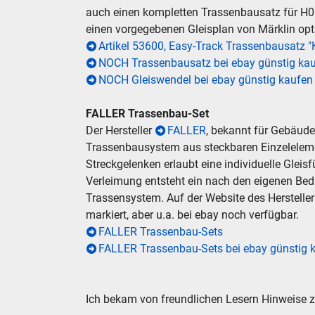
auch einen kompletten Trassenbausatz für H0 an
einen vorgegebenen Gleisplan von Märklin opti
Artikel 53600, Easy-Track Trassenbausatz "
NOCH Trassenbausatz bei ebay günstig ka
NOCH Gleiswendel bei ebay günstig kaufen
FALLER Trassenbau-Set
Der Hersteller
FALLER
, bekannt für Gebäude
Trassenbausystem aus steckbaren Einzelelem
Streckgelenken erlaubt eine individuelle Glei
SUCHE
Verleimung entsteht ein nach den eigenen Bed
Trassensystem. Auf der Website des Hersteller
Durchsu
markiert, aber u.a. bei ebay noch verfügbar.
alles
FALLER Trassenbau-Sets
Suche ..
FALLER Trassenbau-Sets bei ebay günstig 
suc
Ich bekam von freundlichen Lesern Hinweise zu