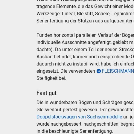
tragende Elemente, die das Gewicht einer Mo
Werkzeuge: Lineal, Bleistift, Schere, Teppichm
Serienfertigung der Stützen aus aufgetrennte
Für den horizontal parallelen Verlauf der Bög
individuelle Ausschnitte angefertigt, geklebt mi
dachte). Da unter einem Teil der neuen Strecke 
Ausbau befindet, kamen noch ensprechende Öf
dadurch nicht zu instabil wird, habe ich einfa
eingesetzt. Die verwendeten
FLEISCHMANN
Steifigkeit bei.
Fast gut
Die in wunderbaren Bögen und Schrägen geschn
Gleisverlauf perfekt gewesen. Der gewünschte 
Doppelstockwagen von Sachsenmodelle
an je
wurde nachgebessert, nachgeschnitten, begradi
in die beschleunigte Serienfertigung.