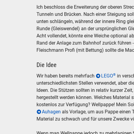
Ich beschloss die Erweiterung der oberen Str
Tunneln und Brücken. Nach einer Steigung soll
unten schlängeln, während der innere Ring gle
Runde (Gleiswendel) an der ursprünglichen Gl
Acht vollendet, könnte eine Weiche optional 
Rand der Anlage zum Bahnhof zurück führen - 
Fleischmann Profi (mit Bettung) sollte die Mac
Die Idee
®
Wir haben bereits mehrfach
LEGO
in versc
unterschiedlichsten Stellen verwendet, aber d
Ideen. Die Stützen sollten in relativ kurzer Zei
hergestellt werden können. Welches Material 
kostenlos zur Verfügung? Wellpappe! Mein So
Auhagen
als Vorlage, um aus Pappe einen Te
Material zu schwach und für unsere Zwecke vö
Wenn man Wellpappe jedoch zu mehrlagigen Str