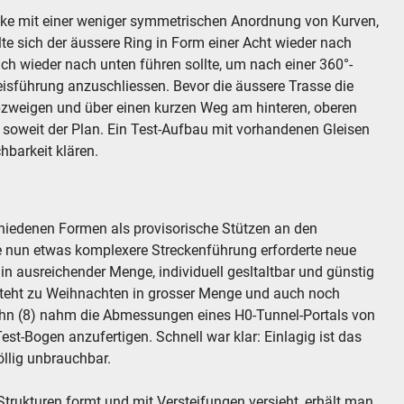
ecke mit einer weniger symmetrischen Anordnung von Kurven,
te sich der äussere Ring in Form einer Acht wieder nach
ich wieder nach unten führen sollte, um nach einer 360°-
eisführung anzuschliessen. Bevor die äussere Trasse die
abzweigen und über einen kurzen Weg am hinteren, oberen
soweit der Plan. Ein Test-Aufbau mit vorhandenen Gleisen
hbarkeit klären.
hiedenen Formen als provisorische Stützen an den
ie nun etwas komplexere Streckenführung erforderte neue
t, in ausreichender Menge, individuell gesltaltbar und günstig
steht zu Weihnachten in grosser Menge und auch noch
hn (8) nahm die Abmessungen eines H0-Tunnel-Portals von
st-Bogen anzufertigen. Schnell war klar: Einlagig ist das
llig unbrauchbar.
ukturen formt und mit Versteifungen versieht, erhält man