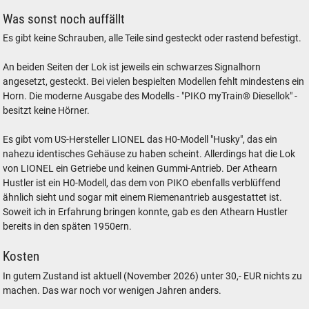
Was sonst noch auffällt
Es gibt keine Schrauben, alle Teile sind gesteckt oder rastend befestigt.
An beiden Seiten der Lok ist jeweils ein schwarzes Signalhorn
angesetzt, gesteckt. Bei vielen bespielten Modellen fehlt mindestens ein
Horn. Die moderne Ausgabe des Modells - "PIKO myTrain® Diesellok" -
besitzt keine Hörner.
Es gibt vom US-Hersteller LIONEL das H0-Modell "Husky", das ein
nahezu identisches Gehäuse zu haben scheint. Allerdings hat die Lok
von LIONEL ein Getriebe und keinen Gummi-Antrieb. Der Athearn
Hustler ist ein H0-Modell, das dem von PIKO ebenfalls verblüffend
ähnlich sieht und sogar mit einem Riemenantrieb ausgestattet ist.
Soweit ich in Erfahrung bringen konnte, gab es den Athearn Hustler
bereits in den späten 1950ern.
Kosten
In gutem Zustand ist aktuell (November 2026) unter 30,- EUR nichts zu
machen. Das war noch vor wenigen Jahren anders.