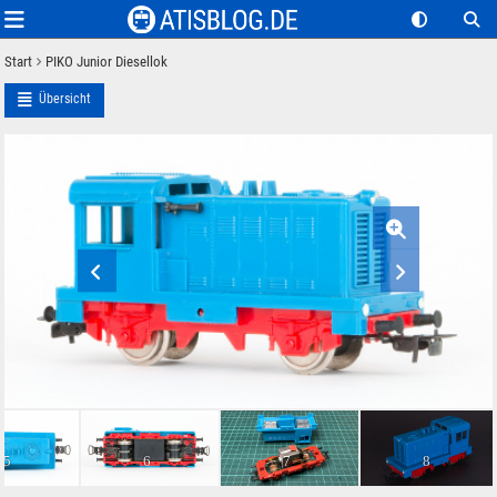
Start
PIKO Junior Diesellok
Übersicht
PIKO Junior Diesellokomotive in H0 1:87 DDR Riemenantrieb
5
6
7
8