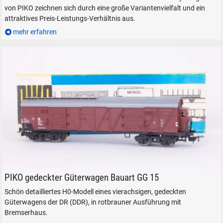
von PIKO zeichnen sich durch eine große Variantenvielfalt und ein
attraktives Preis-Leistungs-Verhältnis aus.
mehr erfahren
Gedeckter Güterwagen der Bauart GG 15 der DR
PIKO gedeckter Güterwagen Bauart GG 15
Schön detailliertes H0-Modell eines vierachsigen, gedeckten
Güterwagens der DR (DDR), in rotbrauner Ausführung mit
Bremserhaus.