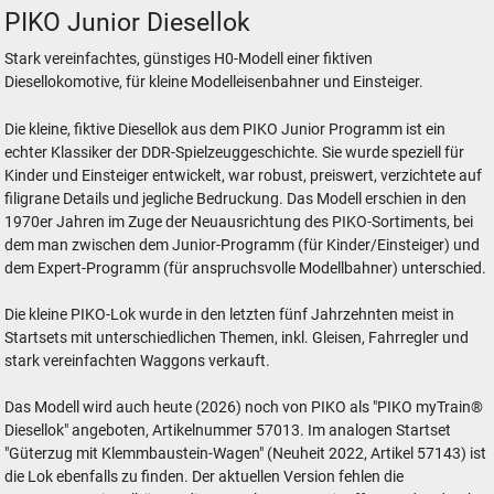
PIKO Junior Diesellok
Stark vereinfachtes, günstiges H0-Modell einer fiktiven
Diesellokomotive, für kleine Modelleisenbahner und Einsteiger.
Die kleine, fiktive Diesellok aus dem PIKO Junior Programm ist ein
echter Klassiker der DDR-Spielzeuggeschichte. Sie wurde speziell für
Kinder und Einsteiger entwickelt, war robust, preiswert, verzichtete auf
filigrane Details und jegliche Bedruckung. Das Modell erschien in den
1970er Jahren im Zuge der Neuausrichtung des PIKO-Sortiments, bei
dem man zwischen dem Junior-Programm (für Kinder/Einsteiger) und
dem Expert-Programm (für anspruchsvolle Modellbahner) unterschied.
Die kleine PIKO-Lok wurde in den letzten fünf Jahrzehnten meist in
Startsets mit unterschiedlichen Themen, inkl. Gleisen, Fahrregler und
stark vereinfachten Waggons verkauft.
Das Modell wird auch heute (2026) noch von PIKO als "PIKO myTrain®
Diesellok" angeboten, Artikelnummer 57013. Im analogen Startset
"Güterzug mit Klemmbaustein-Wagen" (Neuheit 2022, Artikel 57143) ist
die Lok ebenfalls zu finden. Der aktuellen Version fehlen die