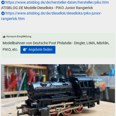
https://www.atisblog.de/de/hersteller-daten/hersteller/piko.htm
ATISBLOG.DE Modelle Dieselloks - PIKO Junior Rangierlok
https://www.atisblog.de/de/diesellok/dieselloks/piko-junior-
rangierlok.htm
Konsum-Empfehlung
Modellbahnen von Deutsche Post Philatelie - Dingler, LIMA, Märklin,
PIKO, etc.
Angebote finden