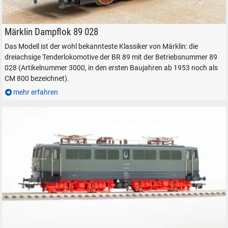
Märklin 89 028 als Flohmarkt-Fund.
Märklin Dampflok 89 028
Das Modell ist der wohl bekannteste Klassiker von Märklin: die
dreiachsige Tenderlokomotive der BR 89 mit der Betriebsnummer 89
028 (Artikelnummer 3000, in den ersten Baujahren ab 1953 noch als
CM 800 bezeichnet).
SUCHEN
mehr erfahren
Durchsuchen
alles
Suche ...
suchen
Abbrechen