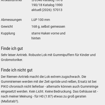
Artikelnummer
5/0548 Katalog 1978
190/18 Katalog 1990
aktuell (2026): 57013
Abmessungen
LüP 100 mm
Gewicht
168 g, selbst gemessen
Kupplung
starre Haken vorne und
hinten
Finde ich gut
Sehr leiser Antrieb. Robuste Lok mit Gummipuffern für Kinder und
Grobmotoriker.
Finde ich nicht gut
Der Riemen-Antrieb macht die Lok extrem zugschwach. Die
Gummiriemen werden mit der Zeit spröde und reißen, Ersatz ist bei
PIKO chronisch nicht lieferbar - alternativ können auch Gummiringe
eingesetzt werden. Kein Licht. Keine Bedruckung. Das Gehäuse ist -
nach meiner Meinung - für H0 (1:87) etwas zu groß geraten
(Maßstab?).