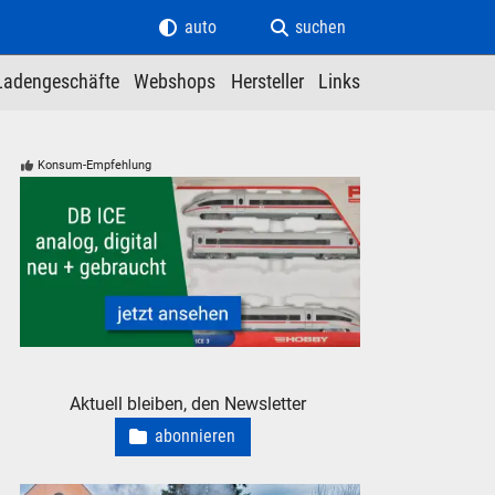
auto
suchen
Ladengeschäfte
Webshops
Hersteller
Links
Konsum-Empfehlung
Modelleisenbahn Modellbahn ICE Schnellzug der DB Intercity
Aktuell bleiben, den Newsletter
abonnieren