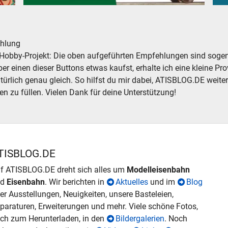
ör analog digital
Silberlinge Personenwagen der Deutschen Bundesbahn
Alte
hlung
Hobby-Projekt: Die oben aufgeführten Empfehlungen sind sogena
r einen dieser Buttons etwas kaufst, erhalte ich eine kleine Prov
atürlich genau gleich. So hilfst du mir dabei, ATISBLOG.DE weite
en zu füllen. Vielen Dank für deine Unterstützung!
TISBLOG.DE
f ATISBLOG.DE dreht sich alles um
Modelleisenbahn
nd
Eisenbahn
. Wir berichten in
Aktuelles
und im
Blog
er Ausstellungen, Neuigkeiten, unsere Basteleien,
paraturen, Erweiterungen und mehr. Viele schöne Fotos,
ch zum Herunterladen, in den
Bildergalerien
. Noch