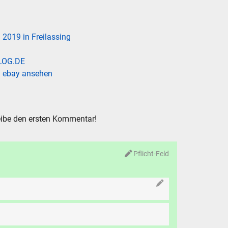
2019 in Freilassing
BLOG.DE
i ebay ansehen
ibe den ersten Kommentar!
N
Pflicht-Feld
chen
.
hen
Abbrechen