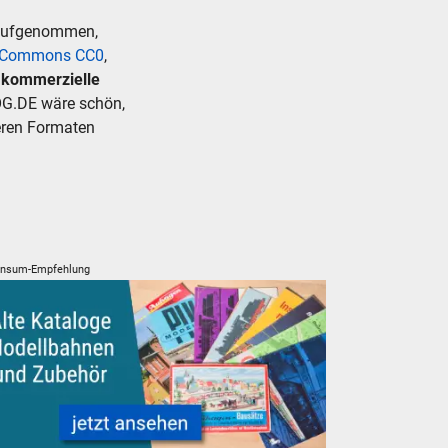
 aufgenommen,
e Commons CC0
,
r kommerzielle
G.DE wäre schön,
deren Formaten
nsum-Empfehlung