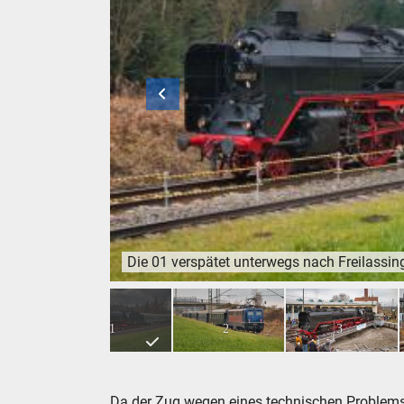
Die 01 verspätet unterwegs nach Freilassin
Die 01 verspätet unterwegs nach Freilassing, 
1
2
3
Da der Zug wegen eines technischen Problems 