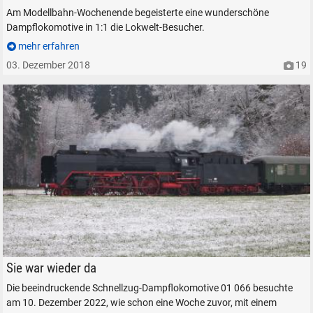
Am Modellbahn-Wochenende begeisterte eine wunderschöne
Dampflokomotive in 1:1 die Lokwelt-Besucher.
mehr erfahren
SUCHEN
03. Dezember 2018
19
Durchsuchen
alles
Suche ...
suchen
Abbrechen
Der Sonderzug bei Niederstrass, zwischen Teisendorf und Freilassing.
Sie war wieder da
Die beeindruckende Schnellzug-Dampflokomotive 01 066 besuchte
am 10. Dezember 2022, wie schon eine Woche zuvor, mit einem