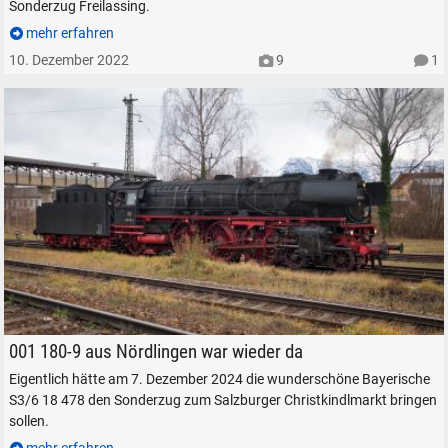
Sonderzug Freilassing.
mehr erfahren
10. Dezember 2022
9
1
001 180-9 am Rupertussteg, am Bahnhof Freilassing.
001 180-9 aus Nördlingen war wieder da
Eigentlich hätte am 7. Dezember 2024 die wunderschöne Bayerische
S3/6 18 478 den Sonderzug zum Salzburger Christkindlmarkt bringen
sollen.