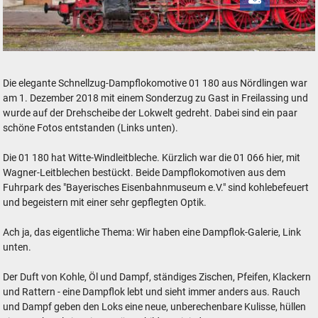
Schnellzug-Dampflokomotive der Baureihe DR 01 in Freilassing
Die elegante Schnellzug-Dampflokomotive 01 180 aus Nördlingen war
am 1. Dezember 2018 mit einem Sonderzug zu Gast in Freilassing und
wurde auf der Drehscheibe der Lokwelt gedreht. Dabei sind ein paar
schöne Fotos entstanden (Links unten).
Die 01 180 hat Witte-Windleitbleche. Kürzlich war die 01 066 hier, mit
Wagner-Leitblechen bestückt. Beide Dampflokomotiven aus dem
Fuhrpark des "Bayerisches Eisenbahnmuseum e.V." sind kohlebefeuert
und begeistern mit einer sehr gepflegten Optik.
Ach ja, das eigentliche Thema: Wir haben eine Dampflok-Galerie, Link
unten.
Der Duft von Kohle, Öl und Dampf, ständiges Zischen, Pfeifen, Klackern
und Rattern - eine Dampflok lebt und sieht immer anders aus. Rauch
und Dampf geben den Loks eine neue, unberechenbare Kulisse, hüllen