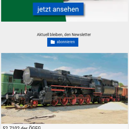
ÖBB Taurus Modelleisenbahn Modellbahn Lokomotive
Aktuell bleiben, den Newsletter
abonnieren
52.7102 der ÖGEG im Lokpark Ampflwang, im Sommer 2017.
52.7102 der ÖGEG