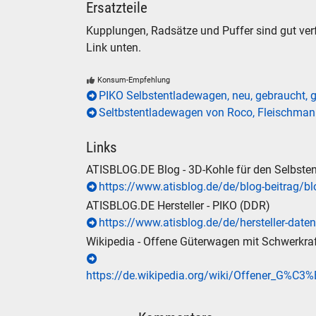
Ersatzteile
Kupplungen, Radsätze und Puffer sind gut ver
Link unten.
Konsum-Empfehlung
PIKO Selbstentladewagen, neu, gebraucht, 
Seltbstentladewagen von Roco, Fleischman
Links
ATISBLOG.DE Blog - 3D-Kohle für den Selbst
https://www.atisblog.de/de/blog-beitrag/b
SUCHE
ATISBLOG.DE Hersteller - PIKO (DDR)
https://www.atisblog.de/de/hersteller-daten
Durchsu
Wikipedia - Offene Güterwagen mit Schwerkra
alles
Suche ..
https://de.wikipedia.org/wiki/Offener_G%