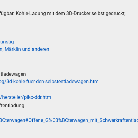
fügbar. Kohle-Ladung mit dem 3D-Drucker selbst gedruckt,
günstig
n, Märklin und anderen
entladewagen
log/3d-kohle-fuer-den-selbstentladewagen.htm
N
/hersteller/piko-ddr.htm
chen
ftentladung
.
C3%BCterwagen#Offene_G%C3%BCterwagen_mit_Schwerkraftentla