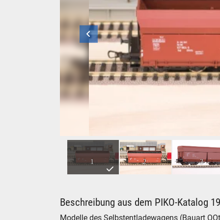
PIKO Selbstentladewagen in H0 - im Original-
1
2
3
Beschreibung aus dem PIKO-Katalog 1
Modelle des Selbstentladewagens (Bauart OOt