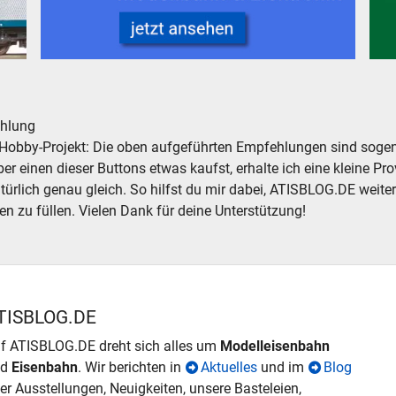
ndesbahn
Conrad Electronic Modelleisenbahn Elektronik Werkzeug
Pers
hlung
Hobby-Projekt: Die oben aufgeführten Empfehlungen sind sogena
r einen dieser Buttons etwas kaufst, erhalte ich eine kleine Prov
atürlich genau gleich. So hilfst du mir dabei, ATISBLOG.DE weite
en zu füllen. Vielen Dank für deine Unterstützung!
TISBLOG.DE
f ATISBLOG.DE dreht sich alles um
Modelleisenbahn
nd
Eisenbahn
. Wir berichten in
Aktuelles
und im
Blog
er Ausstellungen, Neuigkeiten, unsere Basteleien,