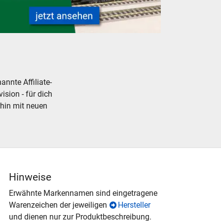
onenwagen für Modelleisenbahnen Modellbahnen - neu, gebrauc
nnte Affiliate-
ision - für dich
rhin mit neuen
Hinweise
Erwähnte Markennamen sind eingetragene
Warenzeichen der jeweiligen
Hersteller
und dienen nur zur Produktbeschreibung.