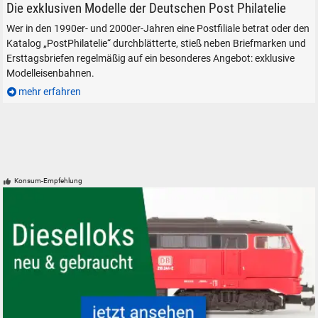
Deutsche Post Philatelie Jahreswagen 2003 von PIKO.
Die exklusiven Modelle der Deutschen Post Philatelie
Wer in den 1990er- und 2000er-Jahren eine Postfiliale betrat oder den
Katalog „PostPhilatelie“ durchblätterte, stieß neben Briefmarken und
Ersttagsbriefen regelmäßig auf ein besonderes Angebot: exklusive
Modelleisenbahnen.
mehr erfahren
Konsum-Empfehlung