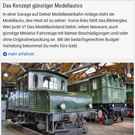
VW Polo 6N2 BJ 2000 von Wiking
Das Konzept günstiger Modellautos
In einer Garage auf Deiner Modelleisenbahn-Anlage steht ein
Modellauto, das Heck ist zu sehen. Vorne links fehlt das Blinkerglas.
Wen juckt´s? Das Modellautoland bietet, neben Neuware, auch
günstige Miniatur-Fahrzeuge mit kleinen Beschädigungen und/oder
ohne Originalverpackung an. Mit der bedarfsgerechten Budget-
Verteilung bekommst Du mehr fürs Geld.
mehr erfahren