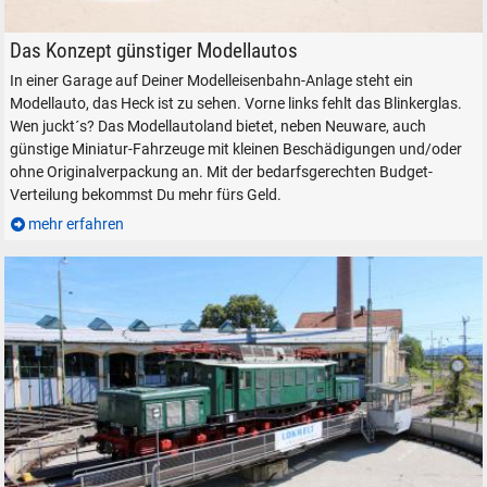
SUCHEN
VW Polo 6N2 BJ 2000 von Wiking
Das Konzept günstiger Modellautos
Durchsuchen
In einer Garage auf Deiner Modelleisenbahn-Anlage steht ein
alles
Modellauto, das Heck ist zu sehen. Vorne links fehlt das Blinkerglas.
Suche ...
Wen juckt´s? Das Modellautoland bietet, neben Neuware, auch
günstige Miniatur-Fahrzeuge mit kleinen Beschädigungen und/oder
ohne Originalverpackung an. Mit der bedarfsgerechten Budget-
Verteilung bekommst Du mehr fürs Geld.
suchen
Abbrechen
mehr erfahren