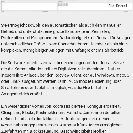
Bild: Rocrail
Rocrail Software Steuerung Modelleisenbahn Modellbahn
Sie ermöglicht sowohl den automatischen als auch den manuellen
Betrieb und unterstützt eine große Bandbreite an Zentralen,
Protokollen und Komponenten. Dadurch eignet sich Rocrail für Anlagen
unterschiedlicher Größe – vom überschaubaren Heimbetrieb bis hin zu
komplexen, mehrgleisigen Anlagen mit umfangreichem Fahrbetrieb.
Die Software arbeitet zentral über einen sogenannten Rocrail-Server,
der die Kommunikation mit der Digitalzentrale übernimmt. Nutzer
steuern ihre Anlage über den Rocview-Client, der auf Windows, macOS
oder Linux ausgeführt werden kann. Auch mobile Bedienung über
Smartphone oder Tablet ist möglich, was die Flexibilität im
Anlagenbetrieb erhöht.
Ein wesentlicher Vorteil von Rocrail ist die freie Konfigurierbarkeit.
Gleispläne, Blöcke, Rückmelder und Fahrstraßen können detailliert
definiert und an die individuellen Anforderungen der eigenen
Modellbahn angepasst werden. Automatikfunktionen ermöglichen
Zugfahrten mit Blocksteuerung, Geschwindigkeitsprofilen,