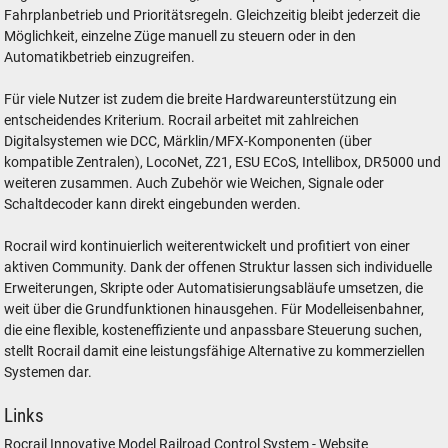
Fahrplanbetrieb und Prioritätsregeln. Gleichzeitig bleibt jederzeit die
Möglichkeit, einzelne Züge manuell zu steuern oder in den
Automatikbetrieb einzugreifen.
Für viele Nutzer ist zudem die breite Hardwareunterstützung ein
entscheidendes Kriterium. Rocrail arbeitet mit zahlreichen
Digitalsystemen wie DCC, Märklin/MFX-Komponenten (über
kompatible Zentralen), LocoNet, Z21, ESU ECoS, Intellibox, DR5000 und
weiteren zusammen. Auch Zubehör wie Weichen, Signale oder
Schaltdecoder kann direkt eingebunden werden.
Rocrail wird kontinuierlich weiterentwickelt und profitiert von einer
aktiven Community. Dank der offenen Struktur lassen sich individuelle
Erweiterungen, Skripte oder Automatisierungsabläufe umsetzen, die
weit über die Grundfunktionen hinausgehen. Für Modelleisenbahner,
die eine flexible, kosteneffiziente und anpassbare Steuerung suchen,
stellt Rocrail damit eine leistungsfähige Alternative zu kommerziellen
Systemen dar.
Links
Rocrail Innovative Model Railroad Control System - Website