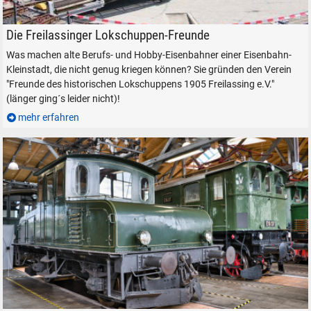
Die Vereinslok der Lokschuppen-Freunde
Die Freilassinger Lokschuppen-Freunde
Was machen alte Berufs- und Hobby-Eisenbahner einer Eisenbahn-
Kleinstadt, die nicht genug kriegen können? Sie gründen den Verein
"Freunde des historischen Lokschuppens 1905 Freilassing e.V."
(länger ging´s leider nicht)!
mehr erfahren