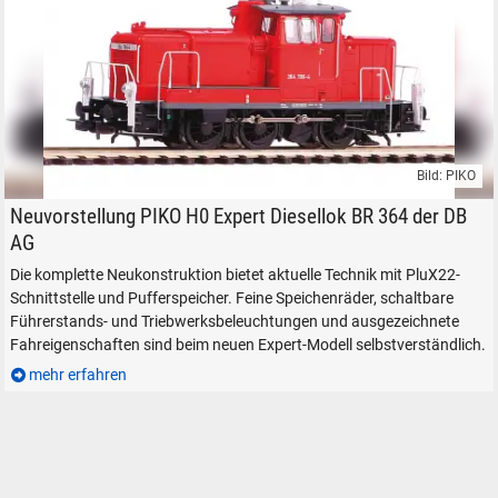
Bild: PIKO
DB-Baureihe 364 als Expert-Modell von PIKO.
Neuvorstellung PIKO H0 Expert Diesellok BR 364 der DB
AG
Die komplette Neukonstruktion bietet aktuelle Technik mit PluX22-
Schnittstelle und Pufferspeicher. Feine Speichenräder, schaltbare
Führerstands- und Triebwerksbeleuchtungen und ausgezeichnete
Fahreigenschaften sind beim neuen Expert-Modell selbstverständlich.
mehr erfahren