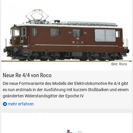
SUCHEN
Durchsuchen
alles
Suche ...
Bild: Roco
Roco BLS Re 4/4 in H0
Neue Re 4/4 von Roco
suchen
Abbrechen
Die neue Formvariante des Modells der Elektrolokomotive Re 4/4 gibt
es nun erstmals in der Ausführung mit kurzem Stoßbalken und einem
geänderten Widerstandsgitter der Epoche IV.
mehr erfahren