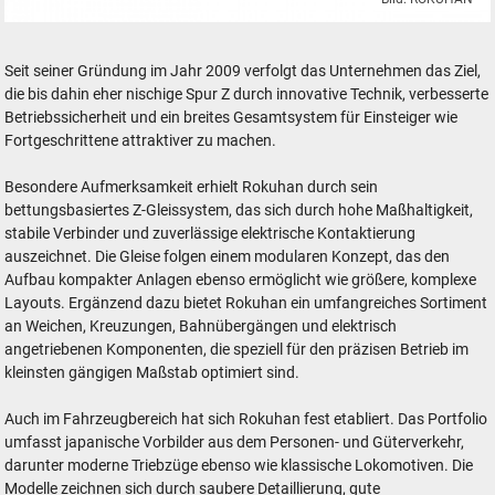
ROKUHAN Japan Modelleisenbahn und Zubehör Spur Z
Seit seiner Gründung im Jahr 2009 verfolgt das Unternehmen das Ziel,
die bis dahin eher nischige Spur Z durch innovative Technik, verbesserte
Betriebssicherheit und ein breites Gesamtsystem für Einsteiger wie
Fortgeschrittene attraktiver zu machen.
Besondere Aufmerksamkeit erhielt Rokuhan durch sein
bettungsbasiertes Z-Gleissystem, das sich durch hohe Maßhaltigkeit,
stabile Verbinder und zuverlässige elektrische Kontaktierung
auszeichnet. Die Gleise folgen einem modularen Konzept, das den
Aufbau kompakter Anlagen ebenso ermöglicht wie größere, komplexe
Layouts. Ergänzend dazu bietet Rokuhan ein umfangreiches Sortiment
an Weichen, Kreuzungen, Bahnübergängen und elektrisch
angetriebenen Komponenten, die speziell für den präzisen Betrieb im
kleinsten gängigen Maßstab optimiert sind.
Auch im Fahrzeugbereich hat sich Rokuhan fest etabliert. Das Portfolio
umfasst japanische Vorbilder aus dem Personen- und Güterverkehr,
darunter moderne Triebzüge ebenso wie klassische Lokomotiven. Die
Modelle zeichnen sich durch saubere Detaillierung, gute