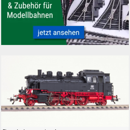
Gleismaterial und Zubehör für Modelleisenbahnen - neu, gebraucht, güns
Fleischmann digitale Dampflokomotive 64 335 H0 aus dem Startset 63