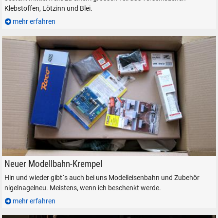
Klebstoffen, Lötzinn und Blei.
mehr erfahren
SUCHEN
Durchsuchen
alles
Suche ...
Neues Modelleisenbahn-Zubehör
Neuer Modellbahn-Krempel
Hin und wieder gibt´s auch bei uns Modelleisenbahn und Zubehör
nigelnagelneu. Meistens, wenn ich beschenkt werde.
suchen
Abbrechen
mehr erfahren