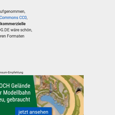
 aufgenommen,
e Commons CC0
,
r kommerzielle
G.DE wäre schön,
deren Formaten
nsum-Empfehlung