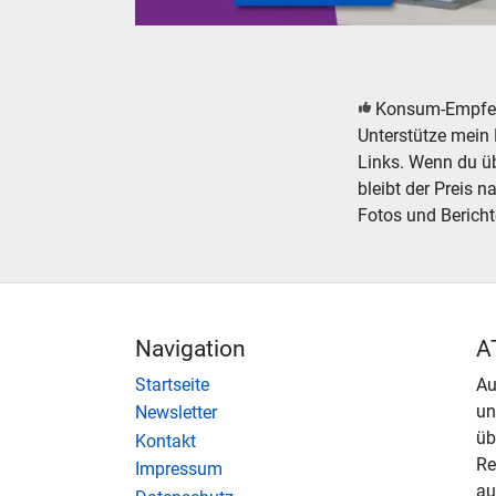
Modellbahn Modelleisenbahn Gebäude Bausätz
Konsum-Empfe
Unterstütze mein 
Links. Wenn du übe
bleibt der Preis n
Fotos und Bericht
Navigation
A
Startseite
Au
u
Newsletter
üb
Kontakt
Re
Impressum
au