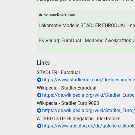
SUCHE
Konsum-Empfehlung
Lokomotiv-Modelle STADLER EURODUAL - neu
Durchsu
alles
EK-Verlag: EuroDual - Moderne Zweikraftlok v
Suche ..
Links
suc
STADLER - Eurodual
https://www.stadlerrail.com/de/loesungen
Wikipedia - Stadler Eurodual
https://de.wikipedia.org/wiki/Stadler_Eurod
Wikipedia - Stadler Euro 9000
https://de.wikipedia.org/wiki/Stadler_Euro
ATISBLOG.DE Bildergalerie - Elektroloks
https://www.atisblog.de/de/galerie-elektrol