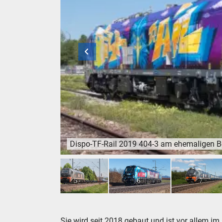
Dispo-TF-Rail 2019 404-3 am ehemaligen Bet
Dispo-TF-Rail 2019 404-3 am ehemaligen Betri
4
5
6
7
Sie wird seit 2018 gebaut und ist vor allem i