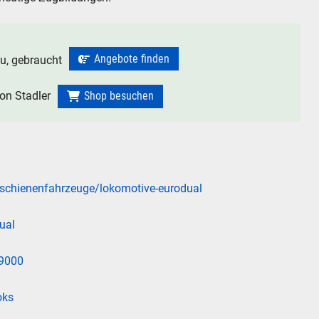
N
Angebote finden
, gebraucht
chen
on Stadler
Shop besuchen
.
hen
Abbrechen
/schienenfahrzeuge/lokomotive-eurodual
ual
_9000
oks