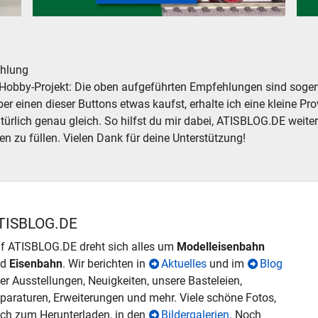
e neu, gebraucht, günstig
Modelleisenbahn Lokomotiven neu, gebraucht, günstig
Mod
hlung
Hobby-Projekt: Die oben aufgeführten Empfehlungen sind sogena
r einen dieser Buttons etwas kaufst, erhalte ich eine kleine Prov
atürlich genau gleich. So hilfst du mir dabei, ATISBLOG.DE weite
en zu füllen. Vielen Dank für deine Unterstützung!
TISBLOG.DE
f ATISBLOG.DE dreht sich alles um
Modelleisenbahn
nd
Eisenbahn
. Wir berichten in
Aktuelles
und im
Blog
er Ausstellungen, Neuigkeiten, unsere Basteleien,
paraturen, Erweiterungen und mehr. Viele schöne Fotos,
ch zum Herunterladen, in den
Bildergalerien
. Noch