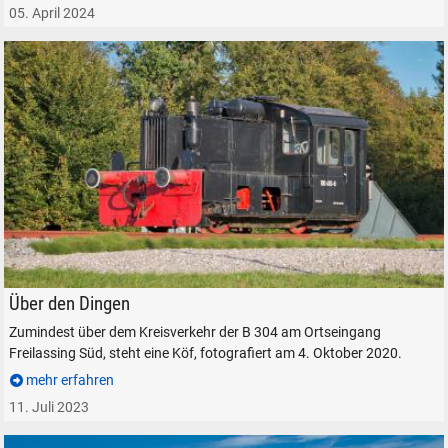
05. April 2024
SUCHEN
Durchsuchen
Köf 100 493-6 trohnt über dem Kreisverkehr in Freilassing Süd.
Über den Dingen
alles
Zumindest über dem Kreisverkehr der B 304 am Ortseingang
Suche ...
Freilassing Süd, steht eine Köf, fotografiert am 4. Oktober 2020.
mehr erfahren
suchen
Abbrechen
11. Juli 2023