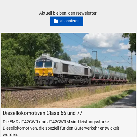
VERO Mamos Modelleisenbahn Modellbahn Gebäude Bausätze
Aktuell bleiben, den Newsletter
abonnieren
DB 077 004-5 in Freilassing, am 3. Juli 2026.
Diesellokomotiven Class 66 und 77
Die EMD JT42CWR und JT42CWRM sind leistungsstarke
Diesellokomotiven, die speziell für den Güterverkehr entwickelt
wurden.