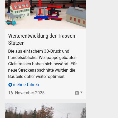
Grau: Alte Version der Stützen.
Weiterentwicklung der Trassen-
Stützen
Die aus einfachem 3D-Druck und
handelsüblicher Wellpappe gebauten
Gleistrassen haben sich bewährt. Für
neue Streckenabschnitte wurden die
Fleischmann 218 217 in TEE-Lackierung [4234]
Bauteile daher weiter optimiert.
mehr erfahren
ischmann 218 217 in TEE-Lackierung [4234]
16. November 2025
7