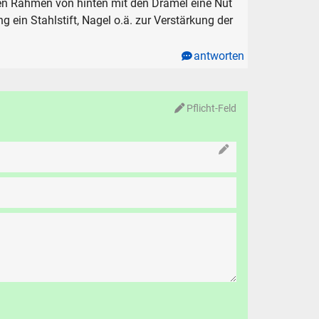
en Rahmen von hinten mit den Drämel eine Nut
g ein Stahlstift, Nagel o.ä. zur Verstärkung der
antworten
Pflicht-Feld
N
chen
.