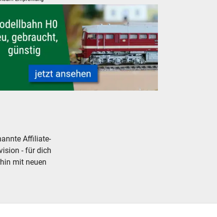
g
Modelleisenbahnen neu und gebraucht günstig
nnte Affiliate-
ision - für dich
rhin mit neuen