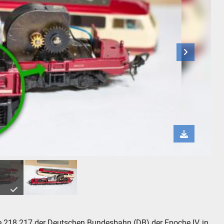
Fle
e 218 217 der Deutschen Bundesbahn (DB) der Epoche IV, in