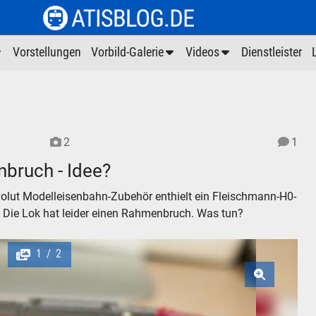
Vorstellungen
Vorbild-Galerie
Videos
Dienstleister
2
1
bruch - Idee?
nvolut Modelleisenbahn-Zubehör enthielt ein Fleischmann-H0-
. Die Lok hat leider einen Rahmenbruch. Was tun?
1
2
/