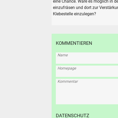
eine Chance. Wäre es möglich in d
einzufräsen und dort zur Verstärkun
Klebestelle einzulegen?
KOMMENTIEREN
Name
Homepage
Kommentar
SUCHE
Durchsu
alles
DATENSCHUTZ
Suche ..