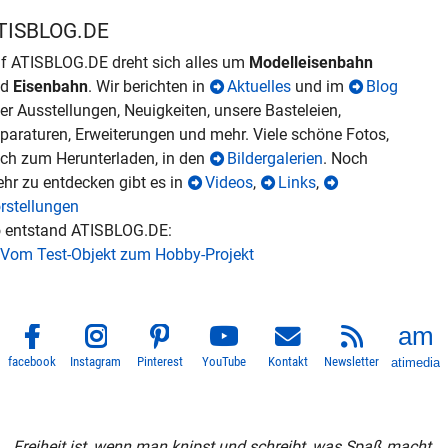
TISBLOG.DE
f ATISBLOG.DE dreht sich alles um
Modelleisenbahn
nd
Eisenbahn
. Wir berichten in
Aktuelles
und im
Blog
er Ausstellungen, Neuigkeiten, unsere Basteleien,
paraturen, Erweiterungen und mehr. Viele schöne Fotos,
ch zum Herunterladen, in den
Bildergalerien
. Noch
hr zu entdecken gibt es in
Videos
,
Links
,
rstellungen
 entstand ATISBLOG.DE:
Vom Test-Objekt zum Hobby-Projekt
facebook
Instagram
Pinterest
YouTube
Kontakt
Newsletter
atimedia
Freiheit ist, wenn man knipst und schreibt, was Spaß macht.