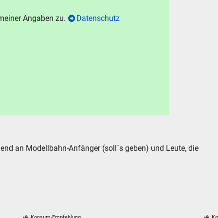
 meiner Angaben zu.
Datenschutz
hen
Abbrechen
end an Modellbahn-Anfänger (soll´s geben) und Leute, die
Konsum-Empfehlung
Ko