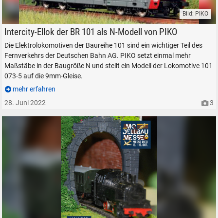
Bild: PIKO
Elektrolokomotive PIKO BR 101 Spur N
Intercity-Ellok der BR 101 als N-Modell von PIKO
Die Elektrolokomotiven der Baureihe 101 sind ein wichtiger Teil des
Fernverkehrs der Deutschen Bahn AG. PIKO setzt einmal mehr
Maßstäbe in der Baugröße N und stellt ein Modell der Lokomotive 101
073-5 auf die 9mm-Gleise.
mehr erfahren
28. Juni 2022
3
SUCHEN
Durchsuchen
alles
Suche ...
suchen
Abbrechen