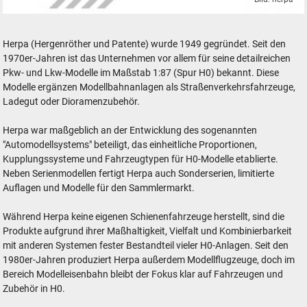
Herpa Miniaturmodelle GmbH
Herpa (Hergenröther und Patente) wurde 1949 gegründet. Seit den
1970er-Jahren ist das Unternehmen vor allem für seine detailreichen
Pkw- und Lkw-Modelle im Maßstab 1:87 (Spur H0) bekannt. Diese
Modelle ergänzen Modellbahnanlagen als Straßenverkehrsfahrzeuge,
Ladegut oder Dioramenzubehör.
Herpa war maßgeblich an der Entwicklung des sogenannten
"Automodellsystems" beteiligt, das einheitliche Proportionen,
Kupplungssysteme und Fahrzeugtypen für H0-Modelle etablierte.
Neben Serienmodellen fertigt Herpa auch Sonderserien, limitierte
Auflagen und Modelle für den Sammlermarkt.
Während Herpa keine eigenen Schienenfahrzeuge herstellt, sind die
Produkte aufgrund ihrer Maßhaltigkeit, Vielfalt und Kombinierbarkeit
mit anderen Systemen fester Bestandteil vieler H0-Anlagen. Seit den
1980er-Jahren produziert Herpa außerdem Modellflugzeuge, doch im
Bereich Modelleisenbahn bleibt der Fokus klar auf Fahrzeugen und
Zubehör in H0.