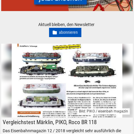
Modelleisenbahn Modellbahn Elektronik Zubehör analog digital
Aktuell bleiben, den Newsletter
abonnieren
Bild: PIKO / eisenbah magazin
BR 118 von Märklin, PIKO und Roco im Vergleich
Vergleichstest Märklin, PIKO, Roco BR 118
Das Eisenbahnmagazin 12 / 2018 vergleicht sehr ausführlich die