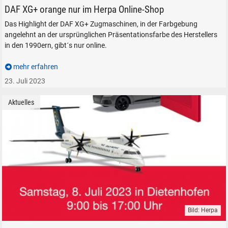
DAF XG+ orange nur im Herpa Online-Shop
Das Highlight der DAF XG+ Zugmaschinen, in der Farbgebung
angelehnt an der ursprünglichen Präsentationsfarbe des Herstellers
in den 1990ern, gibt´s nur online.
SUCHEN
mehr erfahren
Durchsuchen
alles
23. Juli 2023
Suche ...
Aktuelles
suchen
Abbrechen
Bild: Herpa
Herpa Modelle PKW LKW Flugzeuge Tag der offenen Tür 2023