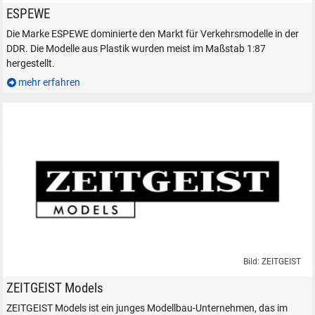
Das Modell eines IFA W50 in H0.
ESPEWE
Die Marke ESPEWE dominierte den Markt für Verkehrsmodelle in der
DDR. Die Modelle aus Plastik wurden meist im Maßstab 1:87
hergestellt.
mehr erfahren
Bild: ZEITGEIST
ZEITGEIST Models Modelleisenbahnen H0 Bayerische Zugspitzbahn
ZEITGEIST Models
SUCHEN
ZEITGEIST Models ist ein junges Modellbau-Unternehmen, das im