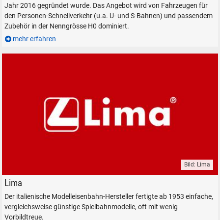
Durchsuchen
Jahr 2016 gegründet wurde. Das Angebot wird von Fahrzeugen für
alles
den Personen-Schnellverkehr (u.a. U- und S-Bahnen) und passendem
Suche ...
Zubehör in der Nenngrösse H0 dominiert.
mehr erfahren
suchen
Abbrechen
Bild: Lima
Lima Modelleisenbahnen - eine Marke von Hornby
Lima
Der italienische Modelleisenbahn-Hersteller fertigte ab 1953 einfache,
vergleichsweise günstige Spielbahnmodelle, oft mit wenig
Vorbildtreue.