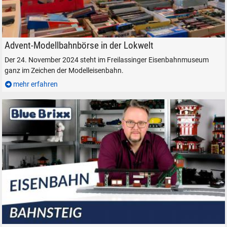
Modellbahnbörse in der Lokwelt Freilassing.
Advent-Modellbahnbörse in der Lokwelt
Der 24. November 2024 steht im Freilassinger Eisenbahnmuseum
ganz im Zeichen der Modelleisenbahn.
mehr erfahren