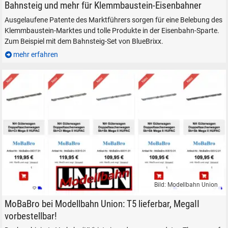
Eisenbahn Bahnsteig von BlueBrixx - Klemmbausteine
Bahnsteig und mehr für Klemmbaustein-Eisenbahner
Ausgelaufene Patente des Marktführers sorgen für eine Belebung des
Klemmbaustein-Marktes und tolle Produkte in der Eisenbahn-Sparte.
Zum Beispiel mit dem Bahnsteig-Set von BlueBrixx.
mehr erfahren
SUCHEN
Durchsuchen
alles
Suche ...
Bild: Modellbahn Union
suchen
Abbrechen
Modellbahn Union Modelleisenbahn MoBaBro Taschenwagen H0
MoBaBro bei Modellbahn Union: T5 lieferbar, MegaII
vorbestellbar!