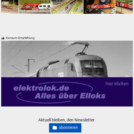
5
6
7
8
9
Konsum-Empfehlung
elektrolok.de - Alles über Elloks
Aktuell bleiben, den Newsletter
abonnieren