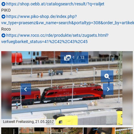
https://shop.oebb.at/catalogsearch/result/?q=railjet
PIKO
https://www.piko-shop.de/index.php?
vw_type=praesenz&vw_name=search&portaltyp=308&order_by=artikel
Roco
https://www.roco.cc/rde/produkte/sets/zugsets.html?
verfuegbarkeit_status=41%2C42%2C43%2C45
1
13
/
Lokwelt Freilassing, 21.05.2017
Lokwelt Freilassing, 21.05.2017