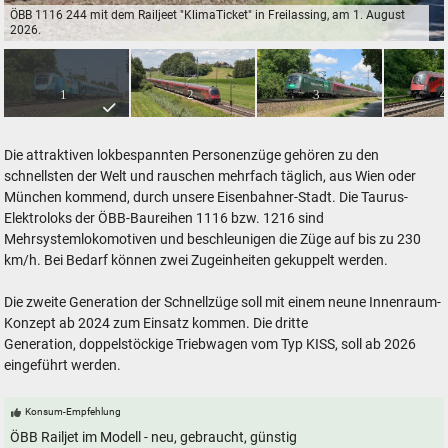
ÖBB 1116 244 mit dem Railjeet "KlimaTicket" in Freilassing, am 1. August
2026.
ÖBB 1116 244 mit dem Railjeet "KlimaTicket" in Freilassing, am 1. Augus
1
2
3
4
Die attraktiven lokbespannten Personenzüge gehören zu den
schnellsten der Welt und rauschen mehrfach täglich, aus Wien oder
München kommend, durch unsere Eisenbahner-Stadt. Die Taurus-
Elektroloks der ÖBB-Baureihen 1116 bzw. 1216 sind
Mehrsystemlokomotiven und beschleunigen die Züge auf bis zu 230
km/h. Bei Bedarf können zwei Zugeinheiten gekuppelt werden.
Die zweite Generation der Schnellzüge soll mit einem neune Innenraum-
Konzept ab 2024 zum Einsatz kommen. Die dritte
Generation, doppelstöckige Triebwagen vom Typ KISS, soll ab 2026
eingeführt werden.
Konsum-Empfehlung
ÖBB Railjet im Modell - neu, gebraucht, günstig