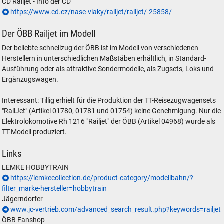
CD Railjet - Info der CD
https://www.cd.cz/nase-vlaky/railjet/railjet/-25858/
Der ÖBB Railjet im Modell
Der beliebte schnellzug der ÖBB ist im Modell von verschiedenen
Herstellern in unterschiedlichen Maßstäben erhältlich, in Standard-
Ausführung oder als attraktive Sondermodelle, als Zugsets, Loks und
Ergänzugswagen.
Interessant: Tillig erhielt für die Produktion der TT-Reisezugwagensets
"RailJet" (Artikel 01780, 01781 und 01754) keine Genehmigung. Nur die
Elektrolokomotive Rh 1216 "Railjet" der ÖBB (Artikel 04968) wurde als
TT-Modell produziert.
Links
LEMKE HOBBYTRAIN
https://lemkecollection.de/product-category/modellbahn/?
filter_marke-hersteller=hobbytrain
Jägerndorfer
www.jc-vertrieb.com/advanced_search_result.php?keywords=railjet
ÖBB Fanshop