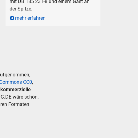
mit DB 185 231-8 und einem Gast an
der Spitze.
mehr erfahren
 aufgenommen,
e Commons CC0
,
r kommerzielle
G.DE wäre schön,
deren Formaten