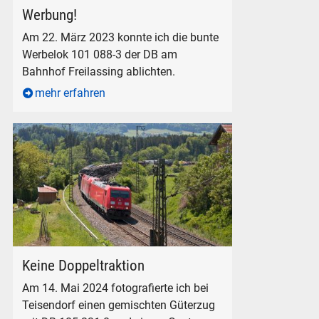
Werbelok DB 101 088-3 am Bahnhof Freilassing, am 22. Mär
Werbung!
Am 22. März 2023 konnte ich die bunte
Werbelok 101 088-3 der DB am
Bahnhof Freilassing ablichten.
mehr erfahren
DB 185 231-8 mit einem Güterzug und einem ÖBB-Taurus bei 
Keine Doppeltraktion
Am 14. Mai 2024 fotografierte ich bei
Teisendorf einen gemischten Güterzug