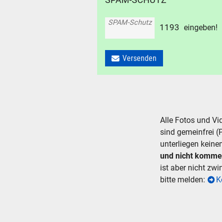
Suche ..
SPAM-Schutz
1
1
9
3
eingeben!
suc
Versenden
Alle Fotos und V
sind gemeinfrei (
unterliegen keine
und nicht komme
ist aber nicht zw
bitte melden:
K