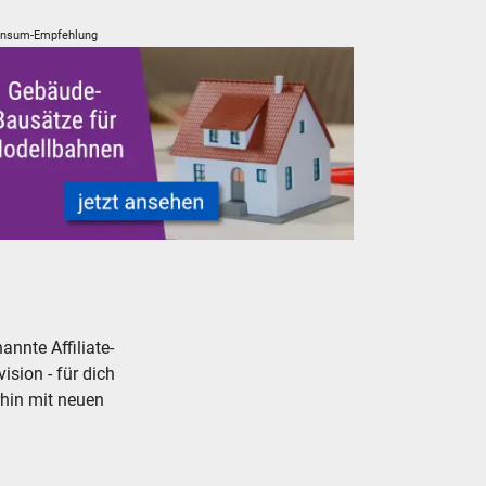
nsum-Empfehlung
usätze
ellbahn Modelleisenbahn Gebäude Bausätze neu, gebraucht, gü
nnte Affiliate-
ision - für dich
rhin mit neuen