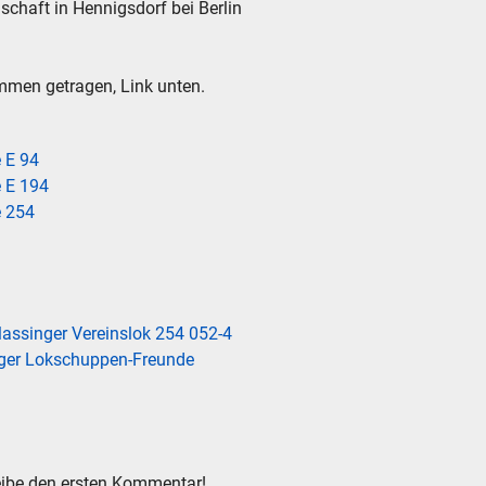
lschaft in Hennigsdorf bei Berlin
mmen getragen, Link unten.
 E 94
 E 194
e 254
lassinger Vereinslok 254 052-4
nger Lokschuppen-Freunde
ibe den ersten Kommentar!