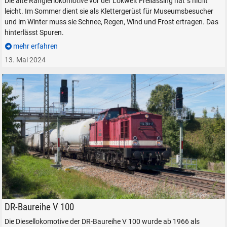
Die alte Rangierlokomotive vor der Lokwelt Freilassing hat´s nicht
leicht. Im Sommer dient sie als Klettergerüst für Museumsbesucher
und im Winter muss sie Schnee, Regen, Wind und Frost ertragen. Das
hinterlässt Spuren.
mehr erfahren
13. Mai 2024
SUCHEN
Durchsuchen
alles
Suche ...
PRESS 114 703-2 bei Niederstraß, am 4. September 2025.
DR-Baureihe V 100
Die Diesellokomotive der DR-Baureihe V 100 wurde ab 1966 als