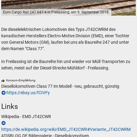
Euro Cargo Rail 247 047-4 in Freilassing, am 9. September 2018.
Euro Cargo Rail 247 047-4 in Freilassing, am 9. September 2018.
Die dieselelektrischen Lokomotiven des Typs JT42CWRM des
kanadischen Herstellers Electro-Motive Division (EMD), einer Tochter
von General Motors (GM), laufen bei uns als Baureihe 247 und unter
dem Namen "Class 77".
In Freilassing ist die Baureihe hin und wieder vor Müll-Transporten zu
sehen, meist auf der Diesel-Strecke Mühldorf - Freilassing.
Konsum-Empfehlung
Diesellokomotiven Class 77 im Modell - neu, gebraucht, günstig
https://ebay.us/fCIVFy
Links
Wikipedia - EMD JT42CWR
https://de.wikipedia.org/wiki/EMD_JT42CWR#Variante_JT42CWRM
ATISBLOG.DE Bildergalerie - Diesellokomotiven