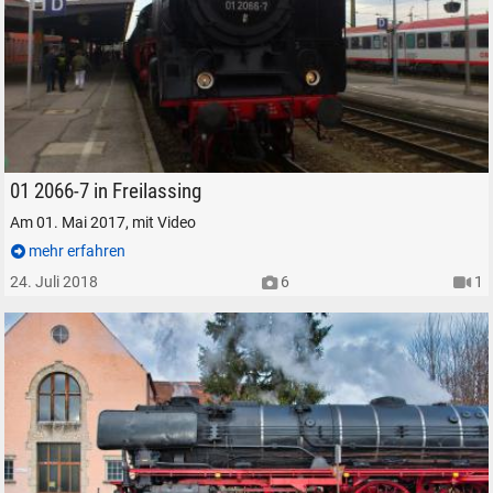
DSC_0278
01 2066-7 in Freilassing
Am 01. Mai 2017, mit Video
mehr erfahren
24. Juli 2018
6
1