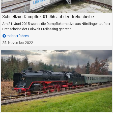
suchen
Abbrechen
Schnellzug-Dampflokomotive 01 066 auf der Drehscheibe der Lokwelt Fr
Schnellzug-Dampflok 01 066 auf der Drehscheibe
Am 21. Juni 2015 wurde die Dampflokomotive aus Nördlingen auf der
Drehscheibe der Lokwelt Freilassing gedreht.
mehr erfahren
25. November 2022