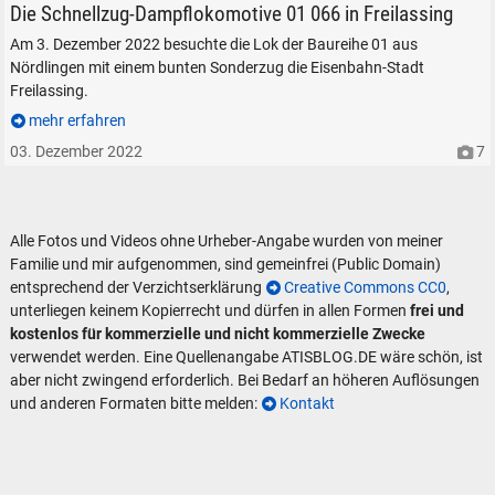
Die 01 verspätet unterwegs nach Freilassing, zwischen Teisendorf und S
Die Schnellzug-Dampflokomotive 01 066 in Freilassing
Am 3. Dezember 2022 besuchte die Lok der Baureihe 01 aus
Nördlingen mit einem bunten Sonderzug die Eisenbahn-Stadt
Freilassing.
mehr erfahren
03. Dezember 2022
7
Alle Fotos und Videos ohne Urheber-Angabe wurden von meiner
Familie und mir aufgenommen, sind gemeinfrei (Public Domain)
entsprechend der Verzichtserklärung
Creative Commons CC0
,
unterliegen keinem Kopierrecht und dürfen in allen Formen
frei und
kostenlos für kommerzielle und nicht kommerzielle Zwecke
verwendet werden. Eine Quellenangabe ATISBLOG.DE wäre schön, ist
aber nicht zwingend erforderlich. Bei Bedarf an höheren Auflösungen
und anderen Formaten bitte melden:
Kontakt