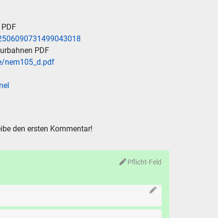
e PDF
s/2506090731499043018
purbahnen PDF
e/nem105_d.pdf
nel
ibe den ersten Kommentar!
Pflicht-Feld
N