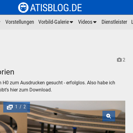
Vorstellungen
Vorbild-Galerie
Videos
Dienstleister
2
orien
in H0 zum Ausdrucken gesucht - erfolglos. Also habe ich
 gibt’s hier zum Download.
1
2
/