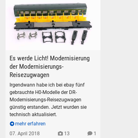
Nur wenige Teile, keine Schrauben
Es werde Licht! Modernisierung
der Modernisierungs-
Reisezugwagen
Irgendwann habe ich bei ebay fünf
Bahnsteig-Platzhalter aus Pappe.
gebrauchte H0-Modelle der DR-
nsteig-Platzhalter aus Pappe.
Modernisierungs-Reisezugwagen
günstig erstanden. Jetzt wurden sie
technisch aktualisiert.
mehr erfahren
07. April 2018
13
1