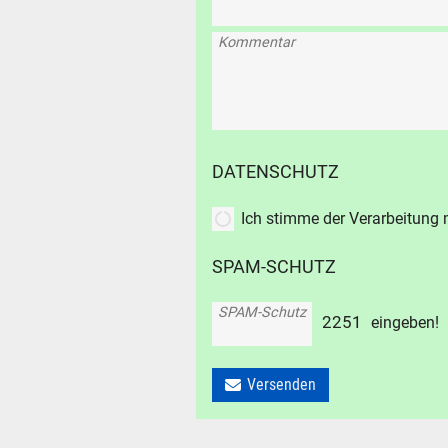
Durchsu
Kommentar
alles
Suche ..
suc
DATENSCHUTZ
Ich stimme der Verarbeitung
SPAM-SCHUTZ
SPAM-Schutz
2
2
5
1
eingeben!
Versenden