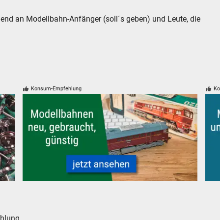
end an Modellbahn-Anfänger (soll´s geben) und Leute, die
Konsum-Empfehlung
Ko
lin neu gebraucht günstig
Neue, gebrauchte und günstige Modelleisenbahnen
Mode
hlung