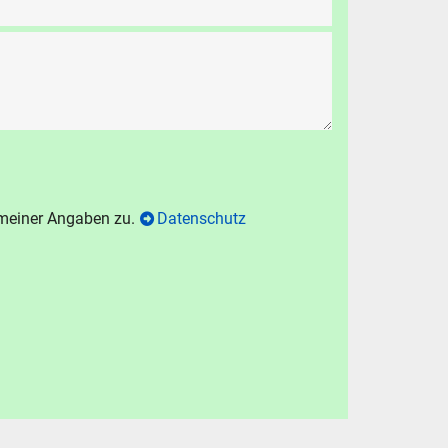
chen
.
hen
Abbrechen
 meiner Angaben zu.
Datenschutz