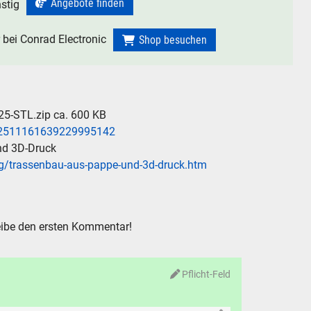
Angebote finden
stig
 bei Conrad Electronic
Shop besuchen
5-STL.zip ca. 600 KB
s/2511161639229995142
nd 3D-Druck
og/trassenbau-aus-pappe-und-3d-druck.htm
ibe den ersten Kommentar!
Pflicht-Feld