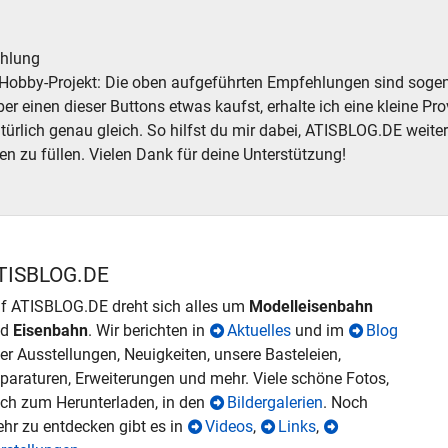
hlung
Hobby-Projekt: Die oben aufgeführten Empfehlungen sind sogena
r einen dieser Buttons etwas kaufst, erhalte ich eine kleine Prov
atürlich genau gleich. So hilfst du mir dabei, ATISBLOG.DE weite
en zu füllen. Vielen Dank für deine Unterstützung!
TISBLOG.DE
f ATISBLOG.DE dreht sich alles um
Modelleisenbahn
nd
Eisenbahn
. Wir berichten in
Aktuelles
und im
Blog
er Ausstellungen, Neuigkeiten, unsere Basteleien,
paraturen, Erweiterungen und mehr. Viele schöne Fotos,
ch zum Herunterladen, in den
Bildergalerien
. Noch
hr zu entdecken gibt es in
Videos
,
Links
,