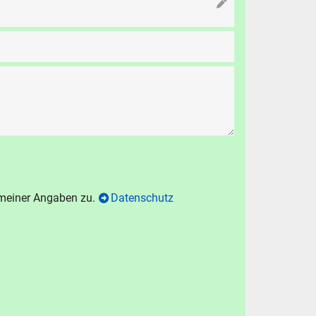
N
chen
.
hen
Abbrechen
 meiner Angaben zu.
Datenschutz