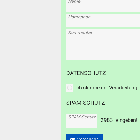
Name
SUCHE
Homepage
Durchsu
alles
Kommentar
Suche ..
suc
DATENSCHUTZ
Ich stimme der Verarbeitung
SPAM-SCHUTZ
SPAM-Schutz
2
9
8
3
eingeben!
Versenden