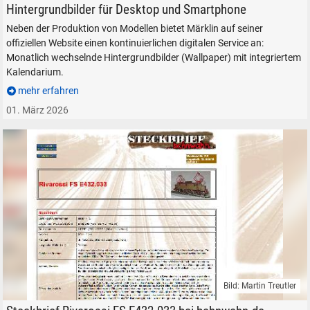
Hintergrundbilder für Desktop und Smartphone
Neben der Produktion von Modellen bietet Märklin auf seiner
offiziellen Website einen kontinuierlichen digitalen Service an:
Monatlich wechselnde Hintergrundbilder (Wallpaper) mit integriertem
Kalendarium.
mehr erfahren
01. März 2026
SUCHEN
Durchsuchen
alles
Suche ...
suchen
Abbrechen
Bild: Martin Treutler
Steckbrief bahnwahn.de