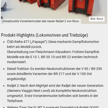
Bild: Roco
Unbedruckte Vorserienmuster des neuen Railjet 2 von Roco.
Unbedruckte Vorserienmuster des neuen Railjet 2 von Roco.
Produkt-Highlights (Lokomotiven und Triebzüge)
ČSD-Reihe 477 („Papagei“): Diese markante Dampflokomotive
kehrt als Modell zurück.
Überarbeitung von Fleischmann-Klassikern: Frühere Dampflok-
Modelle wie die S 10.1, BR 39.10 und BR 22 werden technisch
modernisiert.
Diesel-Traktion: Es werden Neukonstruktionen der V 90 / BR 290
sowie detaillierte Varianten der BR 217 und der V 100 Ost
angekündigt.
Railjet 2: Nach dem Nightjet wird der Railjet der neuen Generation
(Siemens Viaggio Next Level) als komplette Neukonstruktion
umgesetzt. Erste Vorserienmuster befinden sich bereits in der
Testphase.
Weitere Züge: Der FLIRT 3 sowie ein Doppelstock-Railjet (KISS)