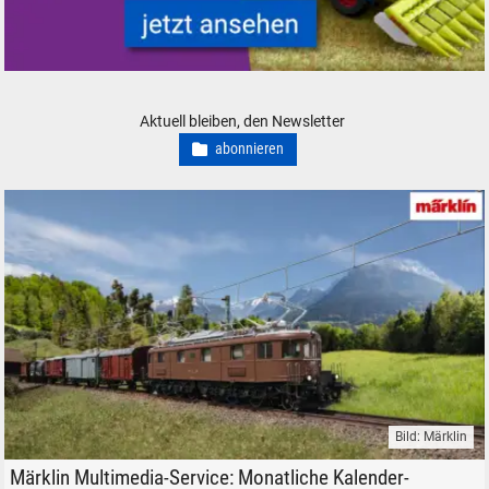
Landmaschinen Modelle Spur H0 N Z 0 1 Mähdrescher
Aktuell bleiben, den Newsletter
abonnieren
Bild: Märklin
Das Märklin Hintergrundbild für den Februar 2026.
Märklin Multimedia-Service: Monatliche Kalender-