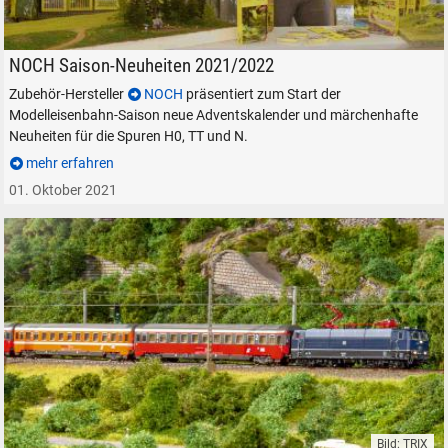
Präsentation der NOCH-Neuheiten im Video
NOCH Saison-Neuheiten 2021/2022
Zubehör-Hersteller
NOCH
präsentiert zum Start der
Modelleisenbahn-Saison neue Adventskalender und märchenhafte
Neuheiten für die Spuren H0, TT und N.
mehr erfahren
01. Oktober 2021
Bild: TRIX