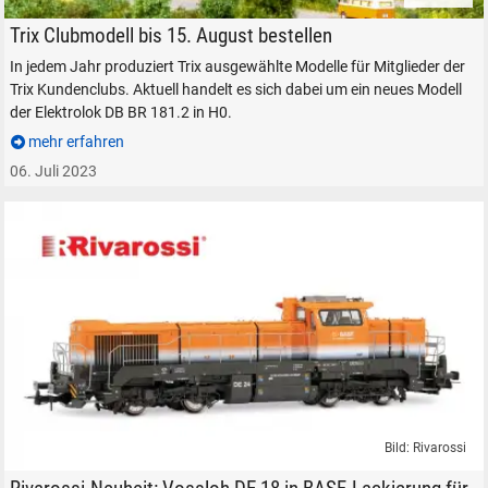
TRIX 25181 Elektrolokomotive BR 181.2 in H0 mit passenden Wagen.
Trix Clubmodell bis 15. August bestellen
In jedem Jahr produziert Trix ausgewählte Modelle für Mitglieder der
Trix Kundenclubs. Aktuell handelt es sich dabei um ein neues Modell
der Elektrolok DB BR 181.2 in H0.
mehr erfahren
06. Juli 2023
SUCHEN
Durchsuchen
alles
Suche ...
suchen
Abbrechen
Bild: Rivarossi
Rivarossi HR2988 BASF, dieselelektrische Lokomotive Vossloh DE 18, o