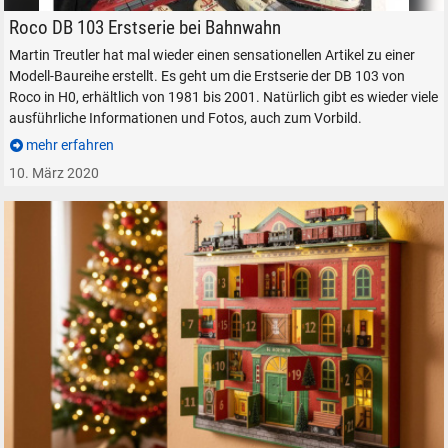
Bahnwahn Roco DB 103 der Erstserie in H0
Roco DB 103 Erstserie bei Bahnwahn
Martin Treutler hat mal wieder einen sensationellen Artikel zu einer
Modell-Baureihe erstellt. Es geht um die Erstserie der DB 103 von
Roco in H0, erhältlich von 1981 bis 2001. Natürlich gibt es wieder viele
ausführliche Informationen und Fotos, auch zum Vorbild.
mehr erfahren
10. März 2020