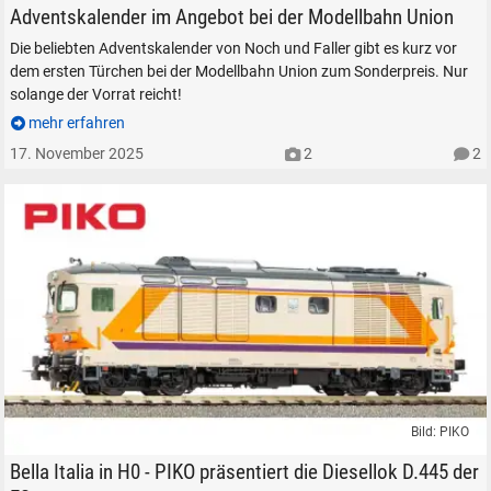
Modelleisenbahn Weihnachten Adventskalender Modellbahn Union
Adventskalender im Angebot bei der Modellbahn Union
SUCHEN
Die beliebten Adventskalender von Noch und Faller gibt es kurz vor
Durchsuchen
dem ersten Türchen bei der Modellbahn Union zum Sonderpreis. Nur
alles
solange der Vorrat reicht!
Suche ...
mehr erfahren
17. November 2025
2
2
suchen
Abbrechen
Bild: PIKO
Neu von PIKO: Die FS-Baureihe D.445 in 1:87.
Bella Italia in H0 - PIKO präsentiert die Diesellok D.445 der