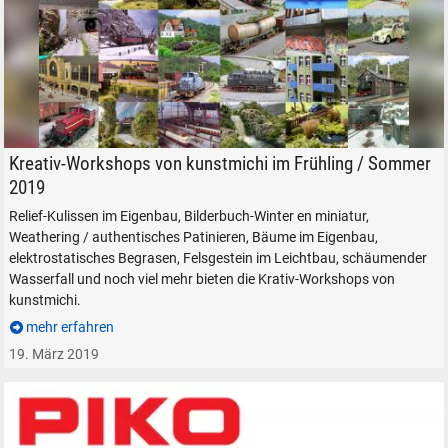
Kreativ-Workshops Modellbau von kunstmichi
Kreativ-Workshops von kunstmichi im Frühling / Sommer
2019
Relief-Kulissen im Eigenbau, Bilderbuch-Winter en miniatur,
Weathering / authentisches Patinieren, Bäume im Eigenbau,
elektrostatisches Begrasen, Felsgestein im Leichtbau, schäumender
Wasserfall und noch viel mehr bieten die Krativ-Workshops von
kunstmichi.
mehr erfahren
19. März 2019