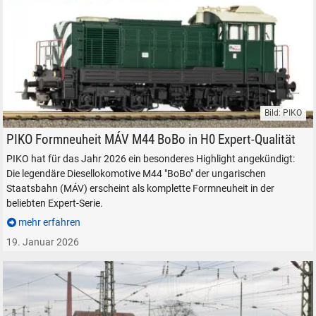
Bild: PIKO
PIKO MÁV M44 Bobo Diesellokomotive Rangierlokomotive H0 1:87
PIKO Formneuheit MÁV M44 BoBo in H0 Expert-Qualität
PIKO hat für das Jahr 2026 ein besonderes Highlight angekündigt:
Die legendäre Diesellokomotive M44 "BoBo" der ungarischen
Staatsbahn (MÁV) erscheint als komplette Formneuheit in der
beliebten Expert-Serie.
SUCHEN
mehr erfahren
19. Januar 2026
Durchsuchen
alles
Suche ...