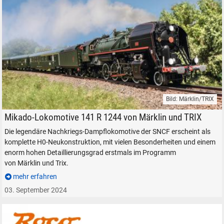
Bild: Märklin/TRIX
Dampflokomotive SNCF 141 R 1244 Märklin TRIX H0
Mikado-Lokomotive 141 R 1244 von Märklin und TRIX
Die legendäre Nachkriegs-Dampflokomotive der SNCF erscheint als
komplette H0-Neukonstruktion, mit vielen Besonderheiten und einem
enorm hohen Detaillierungsgrad erstmals im Programm
von Märklin und Trix.
mehr erfahren
03. September 2024