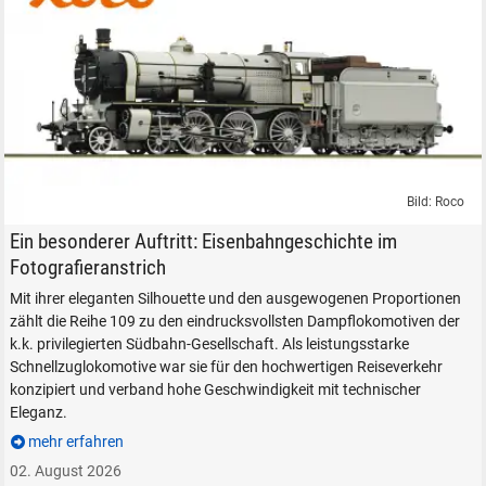
SUCHEN
Bild: Roco
Durchsuchen
Roco Dampflokomotive Rh 109 Südbahn H0 1:87 Fotoanstrich Fotolack
Ein besonderer Auftritt: Eisenbahngeschichte im
alles
Fotografieranstrich
Suche ...
Mit ihrer eleganten Silhouette und den ausgewogenen Proportionen
zählt die Reihe 109 zu den eindrucksvollsten Dampflokomotiven der
k.k. privilegierten Südbahn-Gesellschaft. Als leistungsstarke
suchen
Abbrechen
Schnellzuglokomotive war sie für den hochwertigen Reiseverkehr
konzipiert und verband hohe Geschwindigkeit mit technischer
Eleganz.
mehr erfahren
02. August 2026