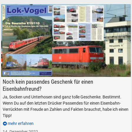
Lok-Vogel über die Baureihe E 10 - 110 von elektrolok.de
Noch kein passendes Geschenk für einen
Eisenbahnfreund?
Ja, Socken und Unterhosen sind ganz tolle Geschenke. Bestimmt.
Wenn Du auf den letzten Drücker Passendes für einen Eisenbahn-
Verrückten mit Freude an Zahlen und Fakten brauchst, habe ich einen
Tipp!
mehr erfahren
14. Dezember 2022