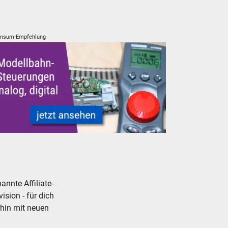
nsum-Empfehlung
ünstig
elleisenbahn Modellbahn Steuerungen
nnte Affiliate-
ision - für dich
rhin mit neuen