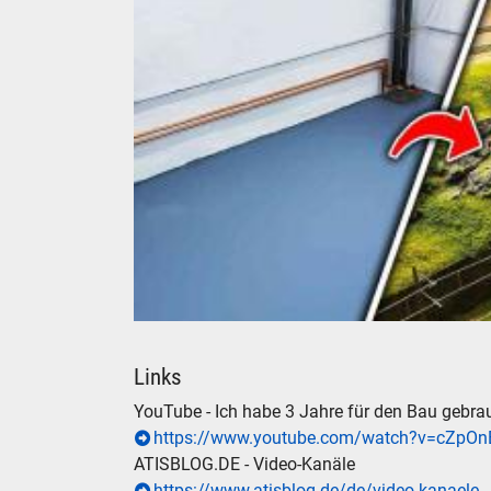
3 Jahre Modelleisenbahn H0 Bau Zeitraffer Gl
Links
YouTube - Ich habe 3 Jahre für den Bau gebrau
https://www.youtube.com/watch?v=cZpO
ATISBLOG.DE - Video-Kanäle
https://www.atisblog.de/de/video-kanaele