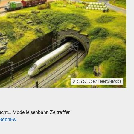
Bild: YouTube / FreestyleMoba
eise Gelände
cht... Modelleisenbahn Zeitraffer
nBdbnEw