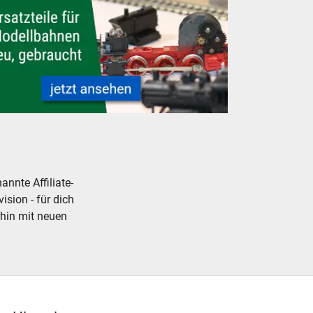
u, gebraucht, günstig
lleisenbahn Modellbahn Ersatzteile neu, gebraucht, günstig
nnte Affiliate-
ision - für dich
rhin mit neuen