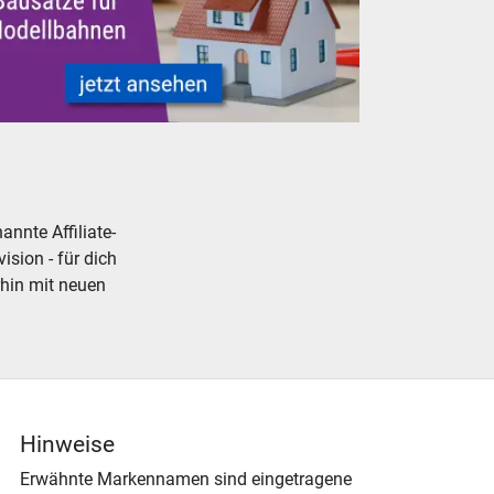
aucht günstig
ellbahn Modelleisenbahn Gebäude Bausätze neu, gebraucht, gü
nnte Affiliate-
ision - für dich
rhin mit neuen
Hinweise
Erwähnte Markennamen sind eingetragene