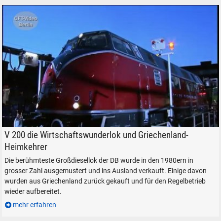
Die V 200 der Deutschen Bundesbahn
V 200 die Wirtschaftswunderlok und Griechenland-
Heimkehrer
Die berühmteste Großdiesellok der DB wurde in den 1980ern in
grosser Zahl ausgemustert und ins Ausland verkauft. Einige davon
wurden aus Griechenland zurück gekauft und für den Regelbetrieb
wieder aufbereitet.
mehr erfahren