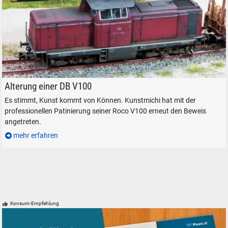
SUCHEN
Durchsuchen
alles
V100 altern patinieren supern mit kunstmichi
Alterung einer DB V100
Suche ...
Es stimmt, Kunst kommt von Können. Kunstmichi hat mit der
professionellen Patinierung seiner Roco V100 erneut den Beweis
angetreten.
suchen
Abbrechen
mehr erfahren
Konsum-Empfehlung