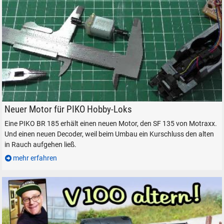
Motraxx SF 135 für PIKO BR 185
Neuer Motor für PIKO Hobby-Loks
Eine PIKO BR 185 erhält einen neuen Motor, den SF 135 von Motraxx.
Und einen neuen Decoder, weil beim Umbau ein Kurschluss den alten
in Rauch aufgehen ließ.
mehr erfahren