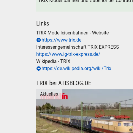
TRIX Modellbahnen und Zubehör bei Conrad E
Links
TRIX Modelleisenbahnen - Website
https://www.trix.de
Interessengemeinschaft TRIX EXPRESS
https://www.ig-trix-express.de/
Wikipedia - TRIX
https://de.wikipedia.org/wiki/Trix
TRIX bei ATISBLOG.DE
Aktuelles