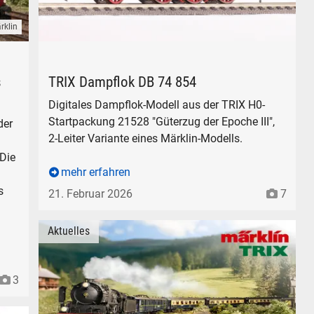
rklin
okomotive der Deutschen Bundesbahn
TRIX Dampflokomotive DB 74 854, Artikel 21528-1.
s
TRIX Dampflok DB 74 854
Digitales Dampflok-Modell aus der TRIX H0-
Startpackung 21528 "Güterzug der Epoche III",
der
2-Leiter Variante eines Märklin-Modells.
 Die
mehr erfahren
s
21. Februar 2026
7
Aktuelles
3