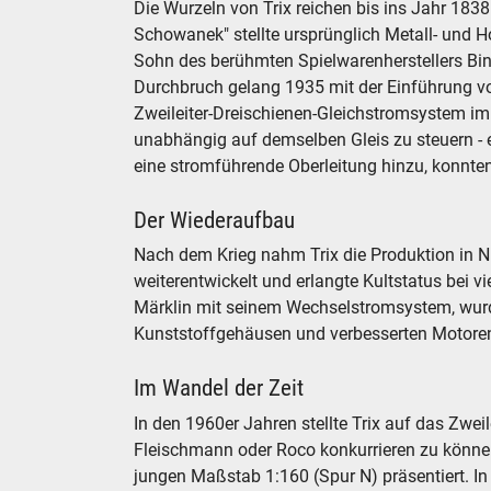
Die Wurzeln von Trix reichen bis ins Jahr 183
Schowanek" stellte ursprünglich Metall- und 
Sohn des berühmten Spielwarenherstellers Bing, 
Durchbruch gelang 1935 mit der Einführung vo
Zweileiter-Dreischienen-Gleichstromsystem im
unabhängig auf demselben Gleis zu steuern 
eine stromführende Oberleitung hinzu, konnte
Der Wiederaufbau
Nach dem Krieg nahm Trix die Produktion in N
weiterentwickelt und erlangte Kultstatus bei 
Märklin mit seinem Wechselstromsystem, wurd
Kunststoffgehäusen und verbesserten Motoren 
Im Wandel der Zeit
In den 1960er Jahren stellte Trix auf das Zwe
Fleischmann oder Roco konkurrieren zu könne
jungen Maßstab 1:160 (Spur N) präsentiert. In