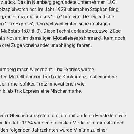
8 zurück. Das in Nürnberg gegründete Unternehmen "J.G.
Holzspielwaren her. Im Jahr 1928 übernahm Stephan Bing,
die Firma, die nun als "Trix" firmierte. Der eigentliche
n "Trix Express", dem weltweit ersten serienmäßigen
 Maßstab 1:87 (H0). Diese Technik erlaubte es, zwei Züge
- ein Novum im damaligen Modelleisenbahnmarkt. Kam noch
n drei Züge voneinander unabhängig fahren.
ürnberg rasch wieder auf. Trix Express wurde
vielen Modellbahnern. Doch die Konkurrenz, insbesondere
e immer stärker. Trotz Innovationen wie
blieb Trix Express eine Nischenmarke.
ileiter-Gleichstromsystem um, um mit anderen Herstellern wie
n. Im Jahr 1964 wurden die ersten Modelle im damals noch
 den folgenden Jahrzehnten wurde Minitrix zu einer