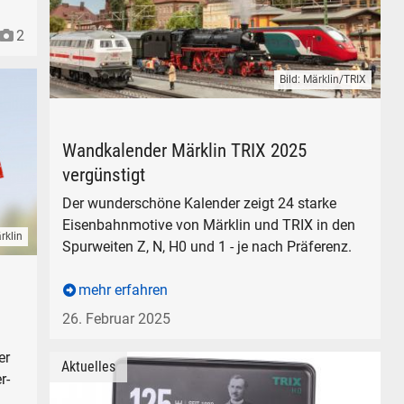
2
Bild: Märklin/TRIX
Märklin TRIX Wandkalender 2025 Spuren Z N H0 1 Raba
Wandkalender Märklin TRIX 2025
vergünstigt
Der wunderschöne Kalender zeigt 24 starke
Eisenbahnmotive von Märklin und TRIX in den
rklin
Spurweiten Z, N, H0 und 1 - je nach Präferenz.
mehr erfahren
26. Februar 2025
er
Aktuelles
r-