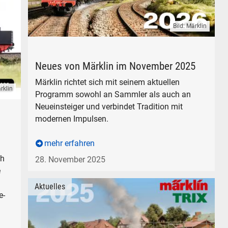
Bild: Märklin
Märklin Trix Neuheiten Erstauslieferung Rabatte Dampf
Neues von Märklin im November 2025
Märklin richtet sich mit seinem aktuellen
rklin
Programm sowohl an Sammler als auch an
omotive Sachsenstolz H0 1:87 BR 19 TRIX
Neueinsteiger und verbindet Tradition mit
modernen Impulsen.
mehr erfahren
ch
28. November 2025
e
Aktuelles
e-