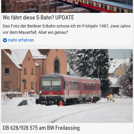
Die Berliner S-Bahn im Frühjahr 1987.
Wo fährt diese S-Bahn? UPDATE
Das Foto der Berliner S-Bahn schoss ich im Frühjahr 1987, zwei Jahre
SUCHEN
vor dem Mauerfall. Aber wo genau?
mehr erfahren
Durchsuchen
alles
Suche ...
suchen
Abbrechen
DB 628/928 575 in Freilassing, am 4. Dezember 2023.
DB 628/928 575 am BW Freilassing