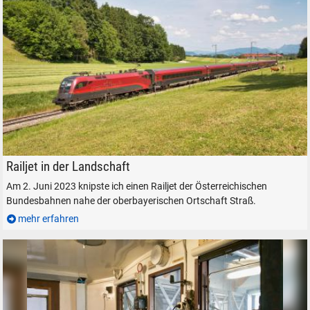
SUCHEN
Durchsuchen
ÖBB Taurus 1116 155 mit einem Railjet bei Straß, am 2. Juni 2023.
alles
Railjet in der Landschaft
Suche ...
Am 2. Juni 2023 knipste ich einen Railjet der Österreichischen
Bundesbahnen nahe der oberbayerischen Ortschaft Straß.
mehr erfahren
suchen
Abbrechen