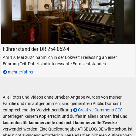
Führerstand der DR 254 052-4 in der Lokwelt, am 19. Mai 2024.
Führerstand der DR 254 052-4
Am 19. Mai 2024 nahm ich in der Lokwelt Freilassing an einer
Führung Teil. Dabei sind interessante Fotos entstanden.
mehr erfahren
Alle Fotos und Videos ohne Urheber-Angabe wurden von meiner
Familie und mir aufgenommen, sind gemeinfrei (Public Domain)
entsprechend der Verzichtserklärung
Creative Commons CC0
,
unterliegen keinem Kopierrecht und dürfen in allen Formen
frei und
kostenlos für kommerzielle und nicht kommerzielle Zwecke
verwendet werden. Eine Quellenangabe ATISBLOG.DE wäre schön, ist
aber nicht zwingend erforderlich. Bei Bedarf an höheren Auflösungen