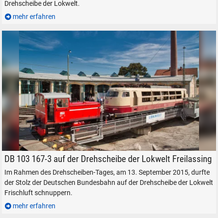
Drehscheibe der Lokwelt.
mehr erfahren
SUCHEN
Durchsuchen
alles
Suche ...
DB 103 167-3 auf der Drehscheibe der Lokwelt Freilassing.
DB 103 167-3 auf der Drehscheibe der Lokwelt Freilassing
Im Rahmen des Drehscheiben-Tages, am 13. September 2015, durfte
der Stolz der Deutschen Bundesbahn auf der Drehscheibe der Lokwelt
suchen
Abbrechen
Frischluft schnuppern.
mehr erfahren