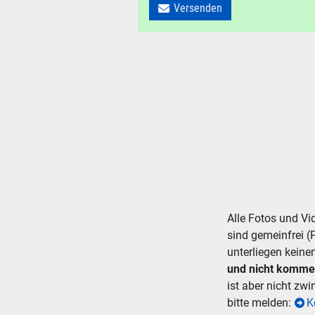
Versenden
alles
Suche ..
suc
Alle Fotos und V
sind gemeinfrei (
unterliegen keine
und nicht komme
ist aber nicht zw
bitte melden:
K