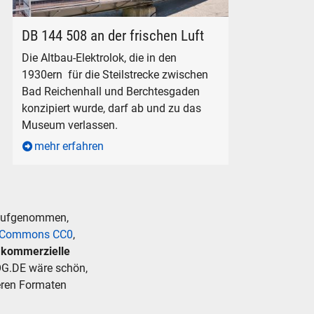
DB 144 508 auf der Drehscheibe der Lokwelt Freilassing
DB 144 508 an der frischen Luft
Die Altbau-Elektrolok, die in den
1930ern für die Steilstrecke zwischen
Bad Reichenhall und Berchtesgaden
konzipiert wurde, darf ab und zu das
Museum verlassen.
mehr erfahren
 aufgenommen,
e Commons CC0
,
r kommerzielle
G.DE wäre schön,
deren Formaten