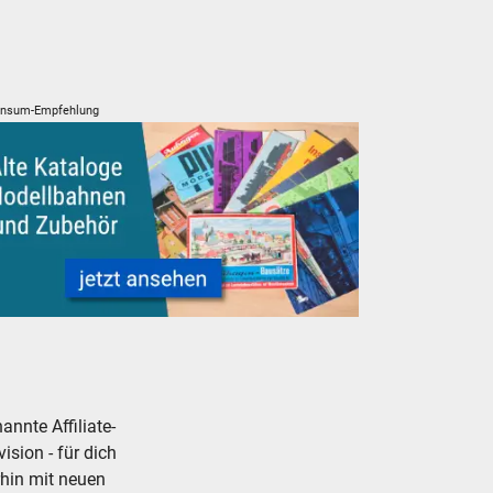
nsum-Empfehlung
 Kataloge und Prospekte für Modelleisenbahnen Modellbahnen
nnte Affiliate-
ision - für dich
rhin mit neuen