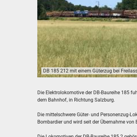
DB 185 212 mit einem Güterzug bei Freilass
DB 185 212 mit einem Güterzug bei Freilassing
Die Elektrolokomotive der DB-Baureihe 185 fuh
dem Bahnhof, in Richtung Salzburg.
Die mittelschwere Güter- und Personenzug-Lo
Bombardier und wird seit der Übernahme von B
Die Lokomotiven der DB-Baureihe 185.2 gehöre