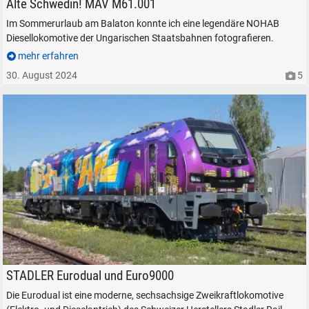
Alte Schwedin! MÁV M61.001
Im Sommerurlaub am Balaton konnte ich eine legendäre NOHAB
Diesellokomotive der Ungarischen Staatsbahnen fotografieren.
mehr erfahren
30. August 2024
5
Dispo-TF-Rail 2019 404-3 am ehemaligen Betriebswerk Freilassing, am 12
STADLER Eurodual und Euro9000
Die Eurodual ist eine moderne, sechsachsige Zweikraftlokomotive