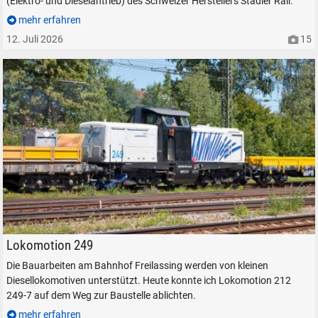
(Elektro- und Dieselantrieb) des Schweizer Herstellers Stadler Rail.
mehr erfahren
12. Juli 2026
15
SUCHEN
Durchsuchen
alles
Lokomotion 212 249-7 in Freilassing, am 11. August 2023.
Lokomotion 249
Suche ...
Die Bauarbeiten am Bahnhof Freilassing werden von kleinen
Diesellokomotiven unterstützt. Heute konnte ich Lokomotion 212
249-7 auf dem Weg zur Baustelle ablichten.
suchen
Abbrechen
mehr erfahren