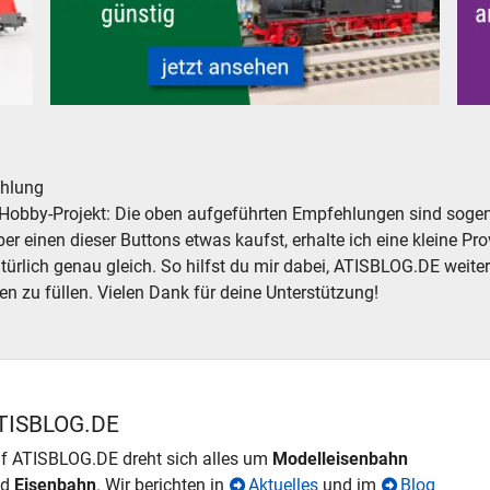
komotive
Modelleisenbahn Modellbahn Dampfloks - neu, gebraucht
Mod
hlung
Hobby-Projekt: Die oben aufgeführten Empfehlungen sind sogena
r einen dieser Buttons etwas kaufst, erhalte ich eine kleine Prov
atürlich genau gleich. So hilfst du mir dabei, ATISBLOG.DE weite
en zu füllen. Vielen Dank für deine Unterstützung!
TISBLOG.DE
f ATISBLOG.DE dreht sich alles um
Modelleisenbahn
nd
Eisenbahn
. Wir berichten in
Aktuelles
und im
Blog