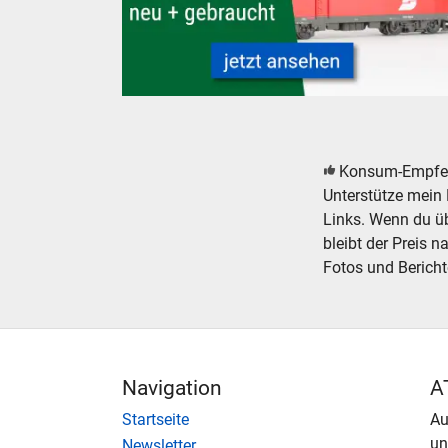
ÖBB Taurus Modelleisenbahn Modellbahn Lo
Konsum-Empfe
Unterstütze mein 
Links. Wenn du übe
bleibt der Preis n
Fotos und Bericht
Navigation
A
Startseite
Au
u
Newsletter