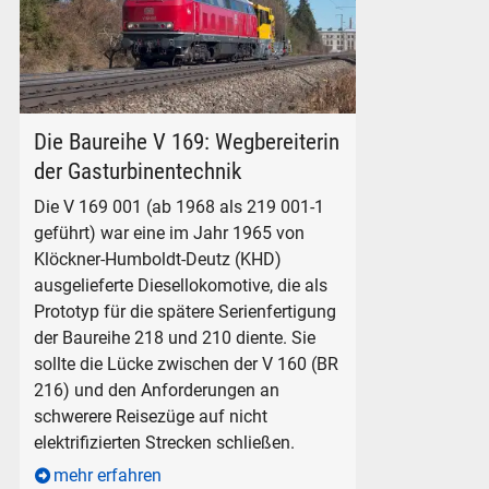
DB V 169 001 (in privater Hand) in Freilassing, am 27. Februa
Die Baureihe V 169: Wegbereiterin
der Gasturbinentechnik
Die V 169 001 (ab 1968 als 219 001-1
geführt) war eine im Jahr 1965 von
Klöckner-Humboldt-Deutz (KHD)
ausgelieferte Diesellokomotive, die als
Prototyp für die spätere Serienfertigung
der Baureihe 218 und 210 diente. Sie
sollte die Lücke zwischen der V 160 (BR
216) und den Anforderungen an
schwerere Reisezüge auf nicht
elektrifizierten Strecken schließen.
mehr erfahren