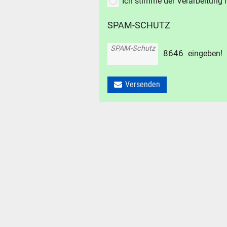
Ich stimme der Verarbeitung
SPAM-SCHUTZ
SUCHE
SPAM-Schutz
8
6
4
6
eingeben!
Durchsu
alles
Versenden
Suche ..
suc