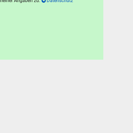
 meiner Angaben zu.
Datenschutz
N
chen
.
hen
Abbrechen