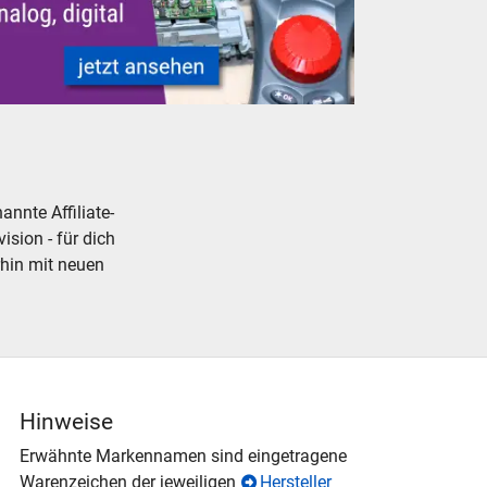
, günstig
elleisenbahn Modellbahn Steuerungen
nnte Affiliate-
ision - für dich
rhin mit neuen
Hinweise
Erwähnte Markennamen sind eingetragene
Warenzeichen der jeweiligen
Hersteller