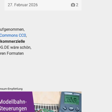
27. Februar 2026
2
 aufgenommen,
e Commons CC0
,
r kommerzielle
G.DE wäre schön,
deren Formaten
nsum-Empfehlung