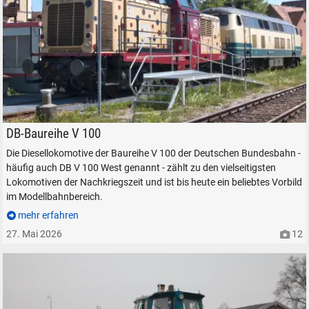
smart rail SR 211 238-1 tankt in Freilassing, am 25. Mai 2026.
DB-Baureihe V 100
SUCHEN
Die Diesellokomotive der Baureihe V 100 der Deutschen Bundesbahn -
Durchsuchen
häufig auch DB V 100 West genannt - zählt zu den vielseitigsten
alles
Lokomotiven der Nachkriegszeit und ist bis heute ein beliebtes Vorbild
im Modellbahnbereich.
Suche ...
mehr erfahren
27. Mai 2026
12
suchen
Abbrechen