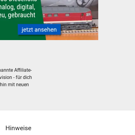
igital
 Dieselloks analog, digital, neu, gebraucht
nnte Affiliate-
ision - für dich
rhin mit neuen
Hinweise