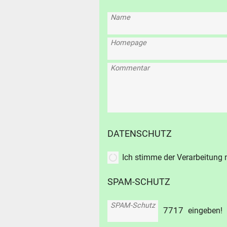
Name
Homepage
SUCHE
Kommentar
Durchsu
alles
Suche ..
suc
DATENSCHUTZ
Ich stimme der Verarbeitung
SPAM-SCHUTZ
SPAM-Schutz
7
7
1
7
eingeben!