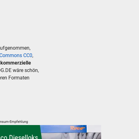
 aufgenommen,
e Commons CC0
,
r kommerzielle
G.DE wäre schön,
deren Formaten
nsum-Empfehlung