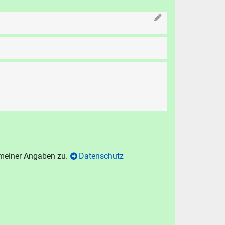
N
chen
.
hen
Abbrechen
 meiner Angaben zu.
Datenschutz