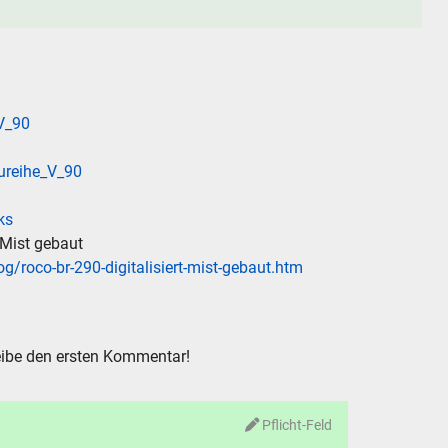
_V_90
ureihe_V_90
ks
 Mist gebaut
g/roco-br-290-digitalisiert-mist-gebaut.htm
ibe den ersten Kommentar!
Pflicht-Feld