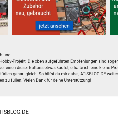
 gebraucht, günstig
Modelleisenbahn Modellbahn Elektronik Zubehör analog d
Roco
hlung
Hobby-Projekt: Die oben aufgeführten Empfehlungen sind sogena
r einen dieser Buttons etwas kaufst, erhalte ich eine kleine Prov
atürlich genau gleich. So hilfst du mir dabei, ATISBLOG.DE weite
en zu füllen. Vielen Dank für deine Unterstützung!
TISBLOG.DE