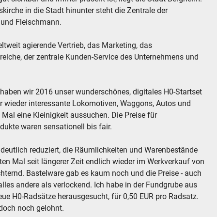
rche in die Stadt hinunter steht die Zentrale der
 und Fleischmann.
eltweit agierende Vertrieb, das Marketing, das
eiche, der zentrale Kunden-Service des Unternehmens und
 haben wir 2016 unser wunderschönes, digitales H0-Startset
r wieder interessante Lokomotiven, Waggons, Autos und
 Mal eine Kleinigkeit aussuchen. Die Preise für
ukte waren sensationell bis fair.
 deutlich reduziert, die Räumlichkeiten und Warenbestände
ten Mal seit längerer Zeit endlich wieder im Werkverkauf von
ternd. Bastelware gab es kaum noch und die Preise - auch
 alles andere als verlockend. Ich habe in der Fundgrube aus
lneue H0-Radsätze herausgesucht, für 0,50 EUR pro Radsatz.
 doch noch gelohnt.