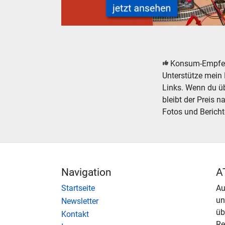
Modelleisenbahn Modellbahn Elektronik Zubeh
Konsum-Empfe
Unterstütze mein 
Links. Wenn du übe
bleibt der Preis n
Fotos und Bericht
Navigation
A
Startseite
Au
u
Newsletter
üb
Kontakt
Re