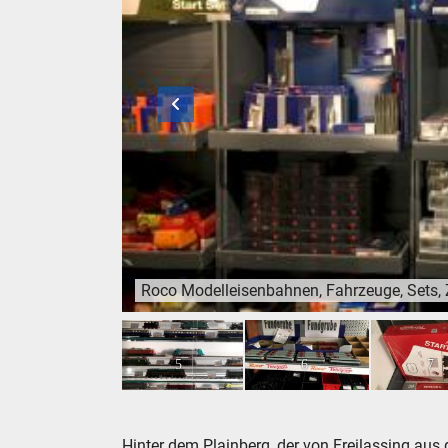
Roco Modelleisenbahnen, Fahrzeuge, Sets, 
Roco Modelleisenbahnen, Fahrzeuge, Sets, Zu
4
5
6
7
Hinter dem Plainberg, der von Freilassing aus 