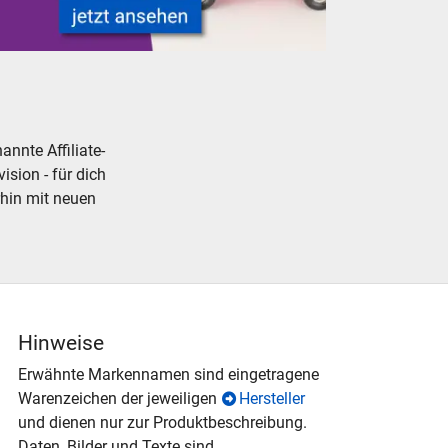
dellbahnen und Zubehör
-Modelle aller Marken H0 N Lastwagen
nnte Affiliate-
ision - für dich
rhin mit neuen
Hinweise
Erwähnte Markennamen sind eingetragene
Warenzeichen der jeweiligen
Hersteller
und dienen nur zur Produktbeschreibung.
Daten, Bilder und Texte sind