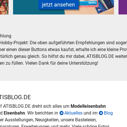
ör analog digital
Alte Kataloge und Prospekte für Modelleisenbahnen Mo
LKW
hlung
Hobby-Projekt: Die oben aufgeführten Empfehlungen sind sogena
r einen dieser Buttons etwas kaufst, erhalte ich eine kleine Prov
atürlich genau gleich. So hilfst du mir dabei, ATISBLOG.DE weite
en zu füllen. Vielen Dank für deine Unterstützung!
TISBLOG.DE
f ATISBLOG.DE dreht sich alles um
Modelleisenbahn
nd
Eisenbahn
. Wir berichten in
Aktuelles
und im
Blog
er Ausstellungen, Neuigkeiten, unsere Basteleien,
paraturen, Erweiterungen und mehr. Viele schöne Fotos,