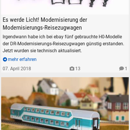
Nur wenige Teile, keine Schrauben
Es werde Licht! Modernisierung der
Modernisierungs-Reisezugwagen
Irgendwann habe ich bei ebay fünf gebrauchte H0-Modelle
der DR-Modernisierungs-Reisezugwagen günstig erstanden.
Jetzt wurden sie technisch aktualisiert.
mehr erfahren
07. April 2018
13
1