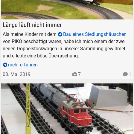
Wagen zu lang, Kurve zu eng
Länge läuft nicht immer
Als meine Kinder mit dem
Bau eines Siedlungshäuschen
von PIKO beschäftigt waren, habe ich mich einem der zwei
neuen Doppelstockwagen in unserer Sammlung gewidmet
und erlebte eine böse Überraschung.
SUCHEN
mehr erfahren
Durchsuchen
08. Mai 2019
7
1
alles
Suche ...
suchen
Abbrechen