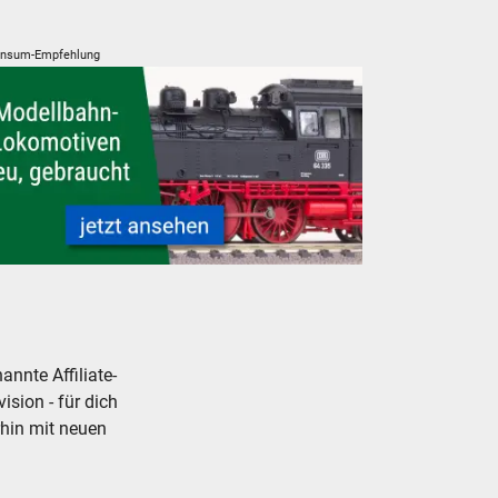
nsum-Empfehlung
t günstig
lleisenbahn Lokomotiven neu, gebraucht, günstig
nnte Affiliate-
ision - für dich
rhin mit neuen