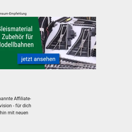
nsum-Empfehlung
smaterial und Zubehör für Modelleisenbahnen - neu, gebraucht, 
nnte Affiliate-
ision - für dich
rhin mit neuen