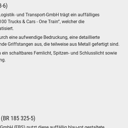
8-6)
ogistik- und Transport-GmbH trägt ein auffälliges
0 Trucks & Cars - One Train“, welcher die
tisiert.
urch eine aufwendige Bedruckung, eine detaillierte
de Griffstangen aus, die teilweise aus Metall gefertigt sind.
n ein schaltbares Fernlicht, Spitzen- und Schlusslicht sowie
ung.
 (BR 185 325-5)
 GmbH (EBS) nutzt diese auffällig blau-rot gestaltete