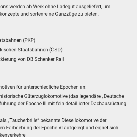
gons werden ab Werk ohne Ladegut ausgeliefert, um
skonzepte und sortenreine Ganzzüge zu bieten.
taatsbahnen (PKP)
wakischen Staatsbahnen (ČSD)
ackierung von DB Schenker Rail
tiven für unterschiedliche Epochen an:
 historische Güterzuglokomotive (das legendäre „Deutsche
führung der Epoche III mit fein detaillierter Dachausrüstung
als „Taucherbrille“ bekannte Diesellokomotive der
len Farbgebung der Epoche VI aufgelegt und eignet sich
ckenverkehre.