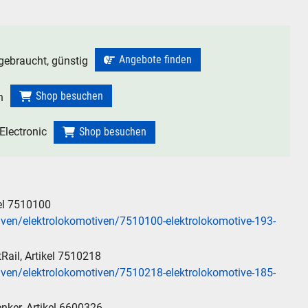
Angebote finden
gebraucht, günstig
Shop besuchen
n
N
lectronic
Shop besuchen
chen
.
kel 7510100
iven/elektrolokomotiven/7510100-elektrolokomotive-193-
hen
Abbrechen
Rail, Artikel 7510218
iven/elektrolokomotiven/7510218-elektrolokomotive-185-
enker, Artikel 6600326