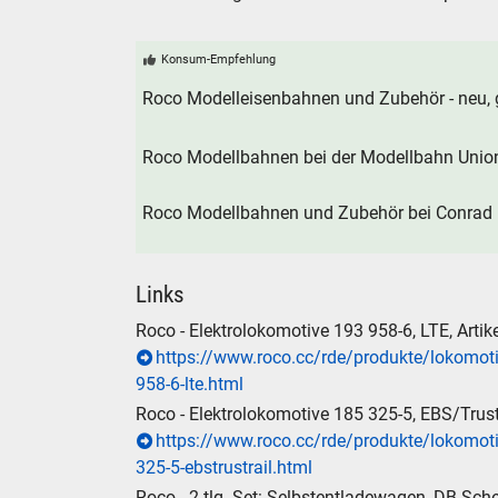
Konsum-Empfehlung
Roco Modelleisenbahnen und Zubehör - neu, 
Roco Modellbahnen bei der Modellbahn Unio
SUCHE
Roco Modellbahnen und Zubehör bei Conrad E
Durchsu
alles
Links
Suche ..
Roco - Elektrolokomotive 193 958-6, LTE, Arti
https://www.roco.cc/rde/produkte/lokomot
958-6-lte.html
suc
Roco - Elektrolokomotive 185 325-5, EBS/Trust
https://www.roco.cc/rde/produkte/lokomot
325-5-ebstrustrail.html
Roco - 2-tlg. Set: Selbstentladewagen, DB Sch