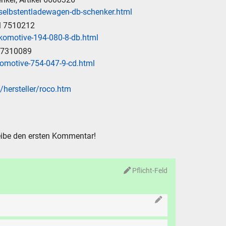
-selbstentladewagen-db-schenker.html
el 7510212
komotive-194-080-8-db.html
l 7310089
komotive-754-047-9-cd.html
/hersteller/roco.htm
ibe den ersten Kommentar!
Pflicht-Feld