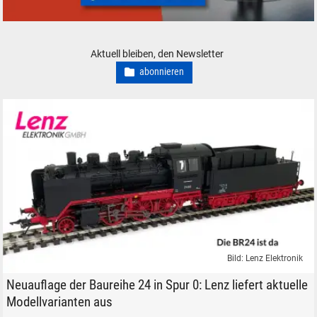
3D-Drucker und Zubehör - neu, gebraucht, günstig
Aktuell bleiben, den Newsletter
abonnieren
Bild: Lenz Elektronik
Lenz Elektronik Schlepptender-Dampflokomotive BR 24 Spur 0
Neuauflage der Baureihe 24 in Spur 0: Lenz liefert aktuelle
Modellvarianten aus