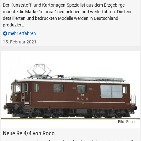
Der Kunststoff- und Kartonagen-Spezialist aus dem Erzgebirge
Durchsuchen
möchte die Marke "mini car" neu beleben und weiterführen. Die fein
alles
detaillierten und bedruckten Modelle werden in Deutschland
produziert.
Suche ...
mehr erfahren
15. Februar 2021
suchen
Abbrechen
Bild: Roco
Roco BLS Re 4/4 in H0
Neue Re 4/4 von Roco