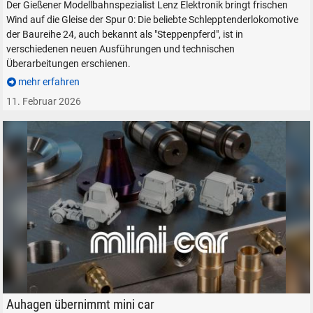
Der Gießener Modellbahnspezialist Lenz Elektronik bringt frischen
Wind auf die Gleise der Spur 0: Die beliebte Schlepptenderlokomotive
der Baureihe 24, auch bekannt als "Steppenpferd", ist in
verschiedenen neuen Ausführungen und technischen
Überarbeitungen erschienen.
mehr erfahren
11. Februar 2026
Auhagen mini car Fahrzeug-Modelle Mulitcar H0
Auhagen übernimmt mini car
SUCHEN